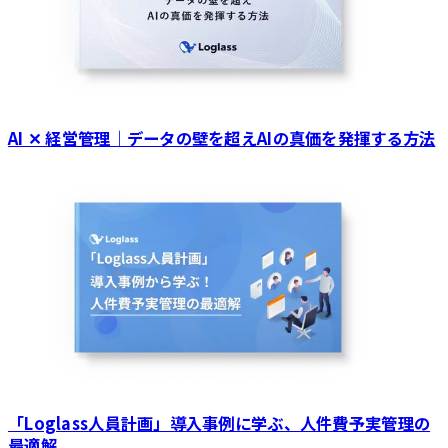
AI ✕ 経営管理｜データの壁を超えAIの真価を発揮する方法
「Loglass人員計画」導入事例に学ぶ、人件費予実管理の
最適解