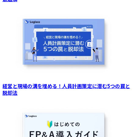
経営と現場の溝を埋める！人員計画策定に潜む5つの罠と
脱却法