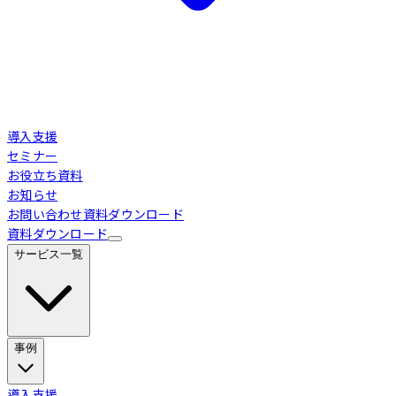
導入支援
セミナー
お役立ち資料
お知らせ
お問い合わせ
資料ダウンロード
資料ダウンロード
サービス一覧
事例
Loglass 経営管理
導入事例
導入支援
業界別活用シーン