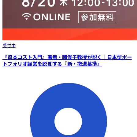
受付中
『資本コスト入門』著者・岡俊子教授が説く｜日本型ポー
トフォリオ経営を脱却する『新・撤退基準』