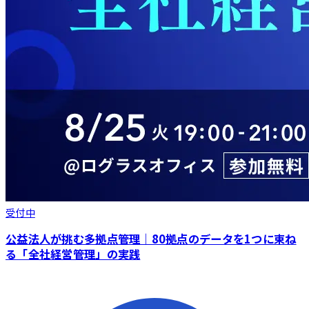
受付中
公益法人が挑む多拠点管理｜80拠点のデータを1つに束ね
る「全社経営管理」の実践