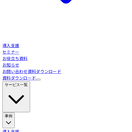
導入支援
セミナー
お役立ち資料
お知らせ
お問い合わせ
資料ダウンロード
資料ダウンロード
サービス一覧
事例
Loglass 経営管理
導入事例
導入支援
業界別活用シーン