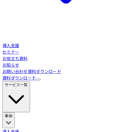
導入支援
セミナー
お役立ち資料
お知らせ
お問い合わせ
資料ダウンロード
資料ダウンロード
サービス一覧
事例
Loglass 経営管理
導入事例
導入支援
業界別活用シーン