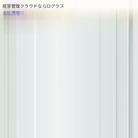
経営管理クラウドならログラス
会社情報
サービス一覧