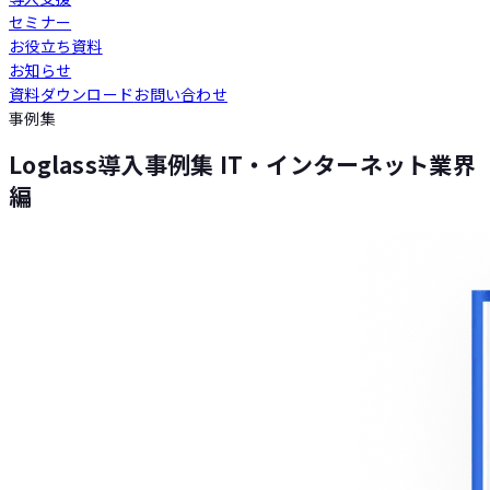
セミナー
Loglass 人員計画
お役立ち資料
お知らせ
資料ダウンロード
お問い合わせ
Loglass 設備投資計画
事例集
Loglass導入事例集 IT・インターネット業界
編