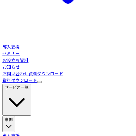
導入支援
セミナー
お役立ち資料
お知らせ
お問い合わせ
資料ダウンロード
資料ダウンロード
サービス一覧
事例
Loglass 経営管理
導入事例
導入支援
業界別活用シーン