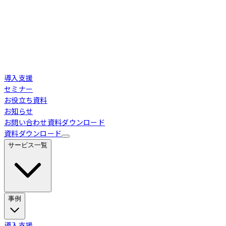
導入支援
セミナー
お役立ち資料
お知らせ
お問い合わせ
資料ダウンロード
資料ダウンロード
サービス一覧
事例
Loglass 経営管理
導入事例
導入支援
業界別活用シーン