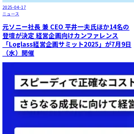
2025-04-17
ニュース
元ソニー社長 兼 CEO 平井一夫氏ほか14名の
登壇が決定 経営企画向けカンファレンス
「Loglass経営企画サミット2025」が7月9日
（水）開催