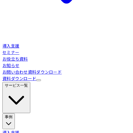
導入支援
セミナー
お役立ち資料
お知らせ
お問い合わせ
資料ダウンロード
資料ダウンロード
サービス一覧
事例
Loglass 経営管理
導入事例
導入支援
業界別活用シーン