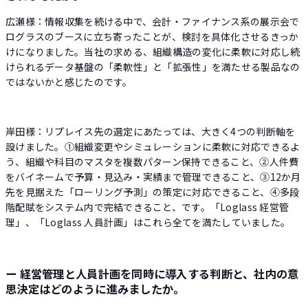
広瀬様：情報収集を続ける中で、会計・ファイナンス系の展示会で
ログラスのブースに立ち寄ったことが、検討を具体化させるきっか
けになりました。当社の求める、組織構造の変化に柔軟に対応し続
けられるデータ基盤の「柔軟性」と「拡張性」を満たせる製品なの
ではないかと感じたのです。
岸田様：リプレイス先の選定にあたっては、大きく4つの判断軸を
設けました。①組織変更やシミュレーションに柔軟に対応できるよ
う、組織や科目のマスタを複数パターン保持できること、②人件費
をバイネームで予算・見込み・実績まで管理できること、③12か月
先を見据えた「ローリング予測」の策定に対応できること、④多段
階配賦をシステム内で完結できること、です。「Loglass 経営管
理」、「Loglass 人員計画」はこれら全てを満たしていました。
ー 経営管理と人員計画を同時に導入する判断と、社内の意
思決定はどのように進みましたか。