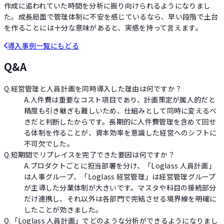
作成に追われていた時間を分析に振り向けられるようになりまし
た。成長局面で管理体制に不安を感じているなら、早い段階で土台
を作ることには十分な意味があると、実感を持って言えます。
導入事例一覧にもどる
Q&A
Q.
経営管理と人員計画を同時導入した理由は何ですか？
A.
人件費は重要なコスト項目であり、計画策定が属人的だと
精度も引き継ぎも難しいため、仕組みとして同時に変えるべ
きだと判断したからです。長期的に人件費管理を含めて回せ
る体制を作ることが、資本効率を意識した経営へのシフトに
不可欠でした。
Q.
短期間でリプレイスを完了できた要因は何ですか？
A.
プロダクトごとに担当部署を分け、「Loglass 人員計画」
は人事グループ、「Loglass 経営管理」は経営管理グループ
が主導した分業体制が大きいです。マスタや科目の接続部分
だけ連携し、それ以外は各部門で完結させる境界線を明確に
したことが効きました。
Q.
「Loglass 人員計画」でどのような分析ができるようになりまし