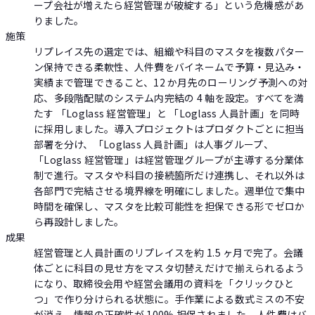
ープ会社が増えたら経営管理が破綻する」という危機感があ
りました。
施策
リプレイス先の選定では、組織や科目のマスタを複数パター
ン保持できる柔軟性、人件費をバイネームで予算・見込み・
実績まで管理できること、12 か月先のローリング予測への対
応、多段階配賦のシステム内完結の 4 軸を設定。すべてを満
たす 「Loglass 経営管理」と 「Loglass 人員計画」を同時
に採用しました。導入プロジェクトはプロダクトごとに担当
部署を分け、「Loglass 人員計画」は人事グループ、
「Loglass 経営管理」は経営管理グループが主導する分業体
制で進行。マスタや科目の接続箇所だけ連携し、それ以外は
各部門で完結させる境界線を明確にしました。週単位で集中
時間を確保し、マスタを比較可能性を担保できる形でゼロか
ら再設計しました。
成果
経営管理と人員計画のリプレイスを約 1.5 ヶ月で完了。会議
体ごとに科目の見せ方をマスタ切替えだけで揃えられるよう
になり、取締役会用や経営会議用の資料を「クリックひと
つ」で作り分けられる状態に。手作業による数式ミスの不安
が消え、情報の正確性が 100% 担保されました。人件費はバ