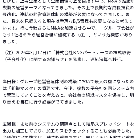
しかし、上場企業として企業価値向上を目指す中で、M&Aの推進が
喫緊の経営テーマとなってきました。その上で長期的な成長投資の
最適化、連結の経営管理体制の構築が必要になってきました。ま
た、将来を見据えると現在は手薄なB/S管理も必要になると考えて
います。特に今後さらにM&Aを加速させる中で、「グループ会社が
もう1社増えたら経営管理が破綻する（注）」という危機感があり
ました。
（注）2026年3月17日に「株式会社BNGパートナーズの株式取得
（子会社化）に関するお知らせ」を発表し、連結決算へ移行。
岸田様：グループ経営管理体制の構築において最大の壁になったの
は「組織マスタ」の管理です。今後、複数の子会社を同システム内
で管理していくことを考えると、会社毎の組織マスタを保持し、切
り替えを自在に行う必要がでてきました。
広瀬様：また前のシステムの問題点として結局スプレッドシートを
出力し加工しており、加工ミスをチェックすることも必要でした。
会議体に出す数字は、速さも重要ですが、同じくらい正確さが重要