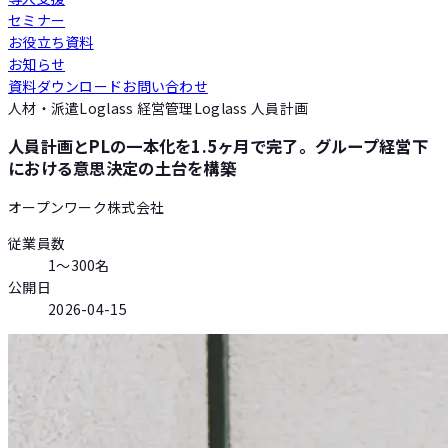
セミナー
Loglass 人員計画
お役立ち資料
お知らせ
資料ダウンロード
お問い合わせ
Loglass 設備投資計画
人材・派遣
Loglass 経営管理
Loglass 人員計画
人員計画とPLの一本化を1.5ヶ月で完了。グループ経営下
における意思決定の土台を構築
オープンワーク株式会社
従業員数
1〜300名
公開日
2026-04-15