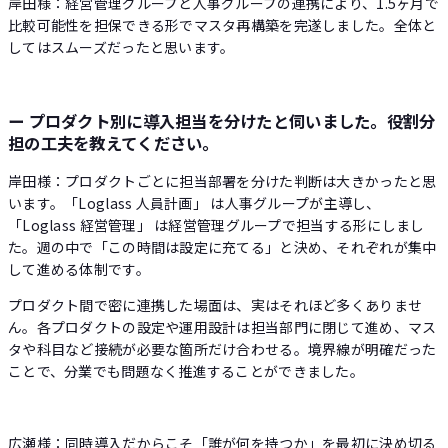
岸田様：経営管理グループと人事グループの連携により、1.5ヶ月で
比較可能性を担保できる形でマスタ再構築を完遂しました。全体と
してはスムーズだったと思います。
ー プロダクト別に導入担当を分けたと伺いました。役割分
担の工夫を教えてください。
岸田様：プロダクトごとに担当部署を分けた判断は大きかったと思
います。「Loglass 人員計画」 は人事グループが主導し、
「Loglass 経営管理」 は経営管理グループで担当する形にしまし
た。週の中で「この時間は設定に充てる」と決め、それぞれが集中
して進める体制です。
プロダクト間で密に連携した場面は、実はそれほど多くありませ
ん。各プロダクトの設定や運用設計は担当部門に閉じて進め、マス
タや科目など接続が必要な箇所だけ合わせる。境界線が明確だった
ことで、分業でも問題なく推進することができました。
広瀬様：同時導入だからこそ「誰が何を持つか」を最初に決め切る