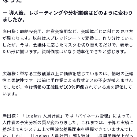
ー 導入後、レポーティングや分析業務はどのように変わり
ましたか。
岸田様：取締役会用、経営会議用など、会議体ごとに科目の見せ方
が異なります。以前はスプレッドシートで変換し、作り分けていま
したが、今は、会議体に応じたマスタを切り替えるだけで、表示し
たい形に揃います。資料作成はかなり効率化できたと感じます。
広瀬様：単なる工数削減以上に価値を感じているのは、情報の正確
性と柔軟性です。以前は手作業による数式ミスの不安が拭えません
でしたが、今は情報の正確性が100%担保されている点を評価して
います。
岸田様： 「Loglass 人員計画」では「バイネーム管理」によって、
人件費の予実分析の質が変わりました。これまでは、予算と実績に
差が出てもシステム上で明確な差異理由を把握できていませんでし
た。しかし、「Loglass 人員計画」導入後は、「採用単価が上がっ