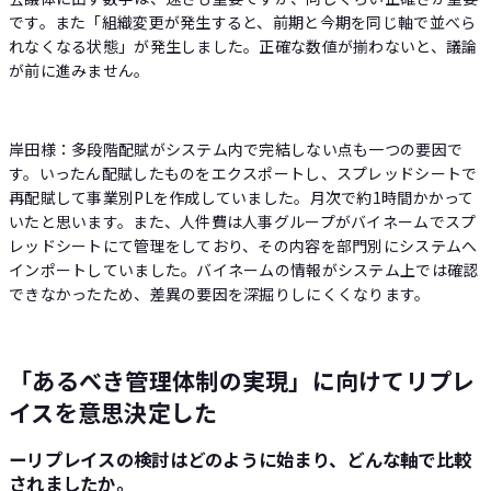
です。また「組織変更が発生すると、前期と今期を同じ軸で並べら
れなくなる状態」が発生しました。正確な数値が揃わないと、議論
が前に進みません。
岸田様：多段階配賦がシステム内で完結しない点も一つの要因で
す。いったん配賦したものをエクスポートし、スプレッドシートで
再配賦して事業別PLを作成していました。月次で約1時間かかって
いたと思います。また、人件費は人事グループがバイネームでスプ
レッドシートにて管理をしており、その内容を部門別にシステムへ
インポートしていました。バイネームの情報がシステム上では確認
できなかったため、差異の要因を深掘りしにくくなります。
「あるべき管理体制の実現」に向けてリプレ
イスを意思決定した
ーリプレイスの検討はどのように始まり、どんな軸で比較
されましたか。