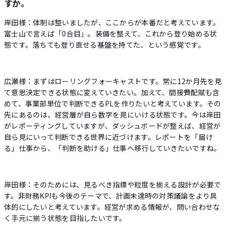
すか。
岸田様：体制は整いましたが、ここからが本番だと考えています。
富士山で言えば「0合目」。装備を整えて、これから登り始める状
態です。落ちても登り直せる基盤を持てた、という感覚です。
広瀬様：まずはローリングフォーキャストです。常に12か月先を見
て意思決定できる状態に変えていきたい。加えて、間接費配賦も含
めて、事業部単位で判断できるPLを作りたいと考えています。その
先にあるのは、経営層が自ら数字を見にいける状態です。今は岸田
がレポーティングしていますが、ダッシュボードが整えば、経営が
自ら見にいって判断できる世界に近づけます。レポートを「届け
る」仕事から、「判断を助ける」仕事へ移行していきたいですね。
岸田様：そのためには、見るべき指標や粒度を揃える設計が必要で
す。非財務KPIも今後のテーマで、計画未達時の対策議論をより具
体的にしたいと考えています。経営が求める情報が、問い合わせな
く手元に揃う状態を目指したいです。