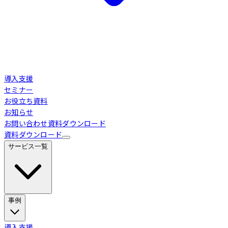
導入支援
セミナー
お役立ち資料
お知らせ
お問い合わせ
資料ダウンロード
資料ダウンロード
サービス一覧
事例
Loglass 経営管理
導入事例
導入支援
業界別活用シーン