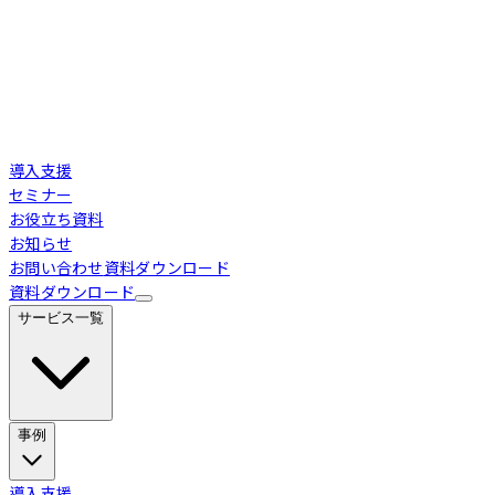
導入支援
セミナー
お役立ち資料
お知らせ
お問い合わせ
資料ダウンロード
資料ダウンロード
サービス一覧
事例
Loglass 経営管理
導入事例
導入支援
業界別活用シーン