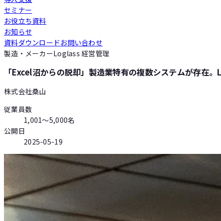
セミナー
Loglass 人員計画
お役立ち資料
お知らせ
資料ダウンロード
お問い合わせ
Loglass 設備投資計画
製造・メーカー
Loglass 経営管理
「Excel沼からの脱却」製造業特有の複数システムが存在。
株式会社桑山
従業員数
1,001〜5,000名
公開日
2025-05-19