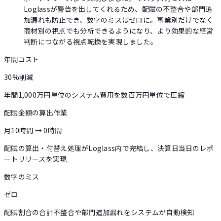
Loglassが警告を出してくれるため、配賦の不整合や部門追
加漏れも防止でき、数字のミスはゼロに。事業別だけでなく
商材別の視点でも分析できるようになり、より効果的な経営
判断につながる視点転換を実現しました。
年間コスト
30%削減
年間1,000万円単位のシステム費用を数百万円単位で圧縮
配賦金額の算出作業
月10時間 → 0時間
配賦の算出・付替え処理がLoglass内で完結し、決算日当日のレポ
ートリリースを実現
数字のミス
ゼロ
配賦割合の合計不整合や部門追加漏れをシステムが自動検知