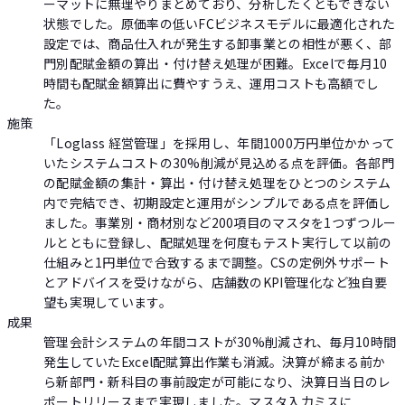
ーマットに無理やりまとめており、分析したくともできない
状態でした。原価率の低いFCビジネスモデルに最適化された
設定では、商品仕入れが発生する卸事業との相性が悪く、部
門別配賦金額の算出・付け替え処理が困難。Excelで毎月10
時間も配賦金額算出に費やすうえ、運用コストも高額でし
た。
施策
「Loglass 経営管理」を採用し、年間1000万円単位かかって
いたシステムコストの30%削減が見込める点を評価。各部門
の配賦金額の集計・算出・付け替え処理をひとつのシステム
内で完結でき、初期設定と運用がシンプルである点を評価し
ました。事業別・商材別など200項目のマスタを1つずつルー
ルとともに登録し、配賦処理を何度もテスト実行して以前の
仕組みと1円単位で合致するまで調整。CSの定例外サポート
とアドバイスを受けながら、店舗数のKPI管理化など独自要
望も実現しています。
成果
管理会計システムの年間コストが30%削減され、毎月10時間
発生していたExcel配賦算出作業も消滅。決算が締まる前か
ら新部門・新科目の事前設定が可能になり、決算日当日のレ
ポートリリースまで実現しました。マスタ入力ミスに