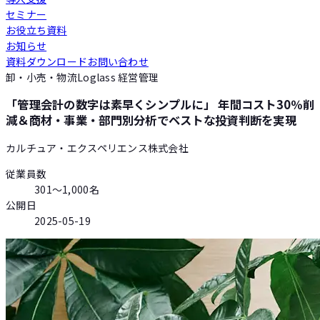
セミナー
Loglass 人員計画
お役立ち資料
お知らせ
資料ダウンロード
お問い合わせ
Loglass 設備投資計画
卸・小売・物流
Loglass 経営管理
「管理会計の数字は素早くシンプルに」 年間コスト30％削
減＆商材・事業・部門別分析でベストな投資判断を実現
カルチュア・エクスペリエンス株式会社
従業員数
301〜1,000名
公開日
2025-05-19