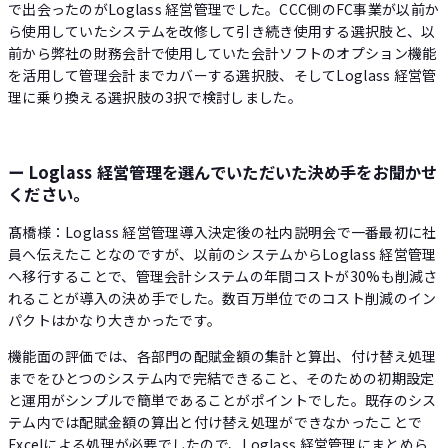
で出会ったのがLoglass 経営管理でした。CCC側のFC事業が以前か
ら使用していたシステムを改修して引き続き使用する選択肢と、以
前から弊社の財務会計で使用していた会計ソフトのオプション機能
を活用して管理会計までカバーする選択肢、そしてLoglass 経営管
理に乗り換える選択肢の3択で検討しました。
ー Loglass 経営管理を選んでいただいた決め手をお聞かせ
ください。
髙橋様：Loglass 経営管理導入決定後の社内説明会で一番最初に社
員へ伝えたことなのですが、以前のシステムからLoglass 経営管理
へ移行することで、管理会計システムの年間コストが30%も削減さ
れることが導入の決め手でした。数百万単位でのコスト削減のイン
パクトはかなり大きかったです。
機能面の評価では、各部門の配賦金額の集計と算出、付け替え処理
までをひとつのシステム内で完結できること、そのための初期設定
と運用がシンプルで簡単であることがポイントでした。既存のシス
テム内では配賦金額の算出と付け替え処理ができなかったことで
Excelによる処理が必要でしたので、Loglass 経営管理にまとめら