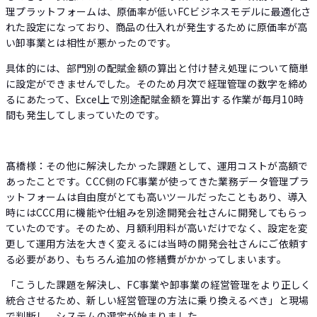
理プラットフォームは、原価率が低いFCビジネスモデルに最適化さ
れた設定になっており、商品の仕入れが発生するために原価率が高
い卸事業とは相性が悪かったのです。
具体的には、部門別の配賦金額の算出と付け替え処理について簡単
に設定ができませんでした。そのため月次で経理管理の数字を締め
るにあたって、Excel上で別途配賦金額を算出する作業が毎月10時
間も発生してしまっていたのです。
髙橋様：その他に解決したかった課題として、運用コストが高額で
あったことです。CCC側のFC事業が使ってきた業務データ管理プラ
ットフォームは自由度がとても高いツールだったこともあり、導入
時にはCCC用に機能や仕組みを別途開発会社さんに開発してもらっ
ていたのです。そのため、月額利用料が高いだけでなく、設定を変
更して運用方法を大きく変えるには当時の開発会社さんにご依頼す
る必要があり、もちろん追加の修繕費がかかってしまいます。
「こうした課題を解決し、FC事業や卸事業の経営管理をより正しく
統合させるため、新しい経営管理の方法に乗り換えるべき」と現場
で判断し、システムの選定が始まりました。