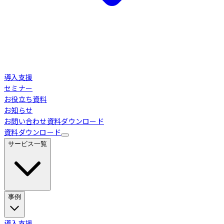
導入支援
セミナー
お役立ち資料
お知らせ
お問い合わせ
資料ダウンロード
資料ダウンロード
サービス一覧
事例
Loglass 経営管理
導入事例
導入支援
業界別活用シーン