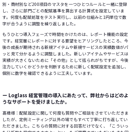
別・商材別など200項目のマスタを一つひとつルールと一緒に登録
し、さらに部門ごとの配賦基準を算出する計算式を設定していま
す。何度も配賦処理をテスト実行し、以前の仕組みと1円単位で数
字が合うように調整を繰り返しました。
もうひとつ導入フェーズで時間をかけたのは、レポート機能の設定
です。経営層にレポートに対する要望をヒアリングしたところ、今
後の成長が期待される新規アイテムや新規サービスの実績数値がパ
ッと見て分かるように調整しました。新しいアイテムやサービスは
実績が大きくないために「その他」として括られがちですが、今後
注力していくかどうかを判断するために新しく配賦設定を追加し、
個別に数字を確認できるように工夫しています。
ー Loglass 経営管理の導入にあたって、弊社からはどのよ
うなサポートを受けましたか。
髙橋様：配賦設定に関して何度も質問やご相談をさせていただきま
したが、定例ミーティング以外の場でもすべて丁寧に打ち返してい
ただきました。こちらの質問に対する回答だけでなく、「こういっ