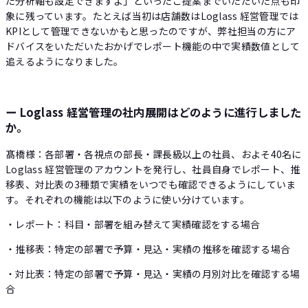
た分析軸も設定できますよ」といったご提案までいただいた点も印
象に残っています。たとえば当初は店舗数はLoglass 経営管理では
KPIとして管理できないかもと思ったのですが、弊社担当の方にア
ドバイスをいただいたおかげでレポート機能の中で実績数値として
追えるようになりました。
ー Loglass 経営管理の社内展開はどのように進行しました
か。
髙橋様：各部署・各視点の部長・課長級以上の社員、およそ40名に
Loglass 経営管理のアカウントを発行し、社員自身でレポート、推
移表、対比表の3種類で実績をいつでも確認できるようにしていま
す。それぞれの機能は以下のように使い分けています。
・レポート：科目・部署を組み替えて実績確認をする場合
・推移表：特定の部署で予算・見込・実績の推移を確認する場合
・対比表：特定の部署で予算・見込・実績の月別対比を確認する場
合