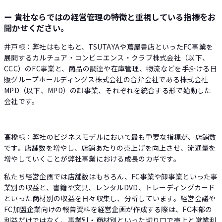
ー 貴社ならではの経営管理の特徴と重視している指標をお
聞かせください。
井戸様：弊社はもともと、TSUTAYAや蔦屋書店といったFC事業を
展開するカルチュア・コンビニエンス・クラブ株式会社（以下、
CCC）のFC事業と、商品の調達や在庫管理、物流などを手掛ける日
販グループホールディングス株式会社の合弁会社である株式会社
MPD（以下、MPD）の卸事業、それぞれを統合する形で始動した
会社です。
髙橋様：弊社のビジネスモデルにおいて最も重要な指標が、店舗数
です。店舗数を増やし、店舗あたりの売上げを向上させ、流通量を
増やしていくことが弊社事業における成長のカギです。
私たち経営企画では店舗数はもちろん、FC事業や卸事業といった事
業別の収益と、書籍や文具、レンタルDVD、トレーディングカード
といった商材別の収益を日々収集し、分析しています。経営会議や
FC加盟企業向けの報告資料を経営企画が作成する際は、FC本部の
利益だけではなく、事業別・商材別といった切り口で売上と営業利