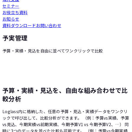
セミナー
Loglass 人員計画
お役立ち資料
お知らせ
資料ダウンロード
お問い合わせ
Loglass 設備投資計画
予実管理
予算・実績・見込を自由に並べてワンクリックで比較
予算・実績・見込を、自由な組み合わせで比
較分析
Loglass内に格納した、任意の予算・見込・実績データをワンクリ
ックで呼び出して、比較分析ができます。 （例：予算vs実績、予算
vs見込、今期実績vs前期実績、今期予算V1 vs 今期予算V2、…） 同
時に3つのデータを並べた比較も可能です。 （例：予算vs今期実績