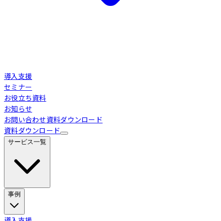
導入支援
セミナー
お役立ち資料
お知らせ
お問い合わせ
資料ダウンロード
資料ダウンロード
サービス一覧
事例
Loglass 経営管理
導入事例
導入支援
業界別活用シーン