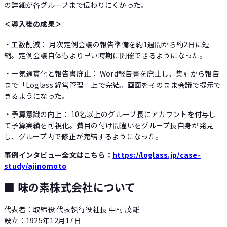
の詳細が各グループまで伝わりにくかった。
＜導入後の成果＞
・工数削減： 月次定例会議の報告準備を約1週間から約2日に短
縮。定例会議自体もより早い時期に開催できるようになった。
・一気通貫化と報告書廃止： Word報告書を廃止し、集計から報告
まで「Loglass 経営管理」上で完結。画面をそのまま会議で提示で
きるようになった。
・予算意識の向上： 10名以上のグループ長にアカウントを付与し
て予算実績を可視化。費目の付け間違いをグループ長自身が発見
し、グループ内で修正が完結するようになった。
事例インタビュー全文はこちら：
https://loglass.jp/case-
study/ajinomoto
■ 味の素株式会社について
代表者：取締役 代表執行役社長 中村 茂雄
設立：1925年12月17日