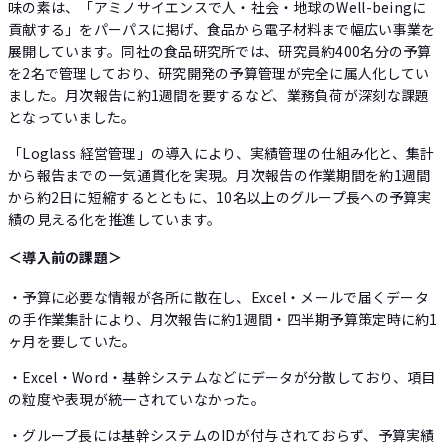
味の素は、「アミノサイエンスで人・社会・地球のWell-beingに
貢献する」をパーパスに掲げ、食品から電子材料まで幅広い事業を
展開しています。同社の食品研究所では、研究員約400名分の予算
を2名で管理しており、研究開発の予算管理が完全に属人化してい
ました。月次報告に約1週間を要するなど、業務負荷が深刻な課題
となっていました。
「Loglass 経営管理」の導入により、実績管理の仕組み化と、集計
から報告までの一気通貫化を実現。月次報告の作業期間を約1週間
から約2日に短縮するとともに、10名以上のグループ長への予算実
績の見える化を推進しています。
＜導入前の課題＞
・予算に必要な情報が各所に散在し、Excel・メールで届くデータ
の手作業集計により、月次報告に約1週間・四半期予算策定時に約1
ヶ月を要していた。
・Excel・Word・基幹システムなどにデータが分散しており、項目
の粒度や表現が統一されていなかった。
・グループ長には基幹システムのIDが付与されておらず、予算実績