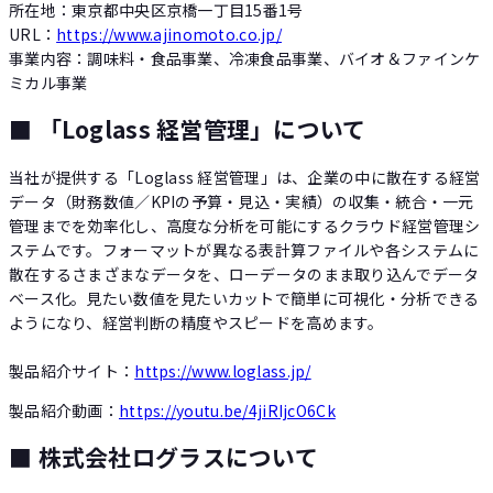
所在地：東京都中央区京橋一丁目15番1号
URL：
https://www.ajinomoto.co.jp/‍
事業内容：調味料・食品事業、冷凍食品事業、バイオ＆ファインケ
ミカル事業
■ 「Loglass 経営管理」について
当社が提供する「Loglass 経営管理」は、企業の中に散在する経営
データ（財務数値／KPIの予算・見込・実績）の収集・統合・一元
管理までを効率化し、高度な分析を可能にするクラウド経営管理シ
ステムです。フォーマットが異なる表計算ファイルや各システムに
散在するさまざまなデータを、ローデータのまま取り込んでデータ
ベース化。見たい数値を見たいカットで簡単に可視化・分析できる
ようになり、経営判断の精度やスピードを高めます。
製品紹介サイト：
https://www.loglass.jp/
製品紹介動画：
https://youtu.be/4jiRIjcO6Ck
■ 株式会社ログラスについて