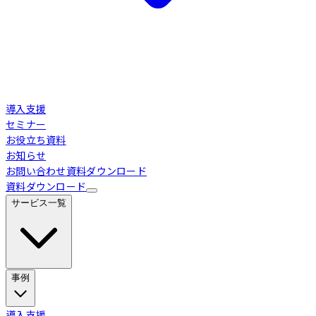
導入支援
セミナー
お役立ち資料
お知らせ
お問い合わせ
資料ダウンロード
資料ダウンロード
サービス一覧
事例
Loglass 経営管理
導入事例
導入支援
業界別活用シーン