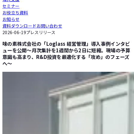
セミナー
Loglass 人員計画
お役立ち資料
お知らせ
資料ダウンロード
お問い合わせ
Loglass 設備投資計画
2026-06-19
プレスリリース
味の素株式会社の「Loglass 経営管理」導入事例インタビ
ューを公開～月次集計を1週間から2日に短縮。現場の予算
意識も高まり、R&D投資を最適化する「攻め」のフェーズ
へ～