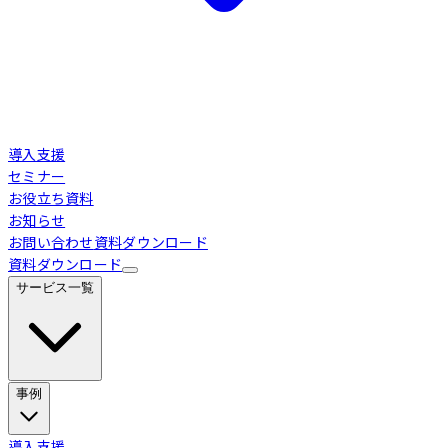
導入支援
セミナー
お役立ち資料
お知らせ
お問い合わせ
資料ダウンロード
資料ダウンロード
サービス一覧
事例
Loglass 経営管理
導入事例
導入支援
業界別活用シーン