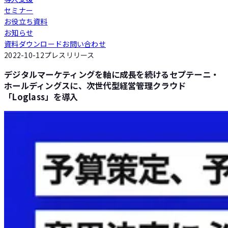
セミナー
Loglass 人員計画
お役立ち資料
お知らせ
資料ダウンロード
お問い合わせ
Loglass 設備投資計画
2022-10-12
プレスリリース
デジタルマーケティングを軸に成長を続けるセプテーニ・
ホールディングスに、次世代型経営管理クラウド
「Loglass」を導入