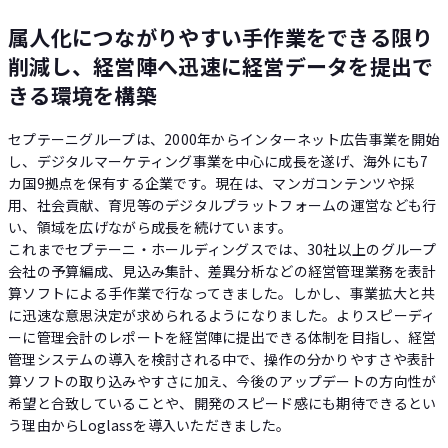
属人化につながりやすい手作業をできる限り
削減し、経営陣へ迅速に経営データを提出で
きる環境を構築
セプテーニグループは、2000年からインターネット広告事業を開始
し、デジタルマーケティング事業を中心に成長を遂げ、海外にも7
カ国9拠点を保有する企業です。現在は、マンガコンテンツや採
用、社会貢献、育児等のデジタルプラットフォームの運営なども行
い、領域を広げながら成長を続けています。
これまでセプテーニ・ホールディングスでは、30社以上のグループ
会社の予算編成、見込み集計、差異分析などの経営管理業務を表計
算ソフトによる手作業で行なってきました。しかし、事業拡大と共
に迅速な意思決定が求められるようになりました。よりスピーディ
ーに管理会計のレポートを経営陣に提出できる体制を目指し、経営
管理システムの導入を検討される中で、操作の分かりやすさや表計
算ソフトの取り込みやすさに加え、今後のアップデートの方向性が
希望と合致していることや、開発のスピード感にも期待できるとい
う理由からLoglassを導入いただきました。