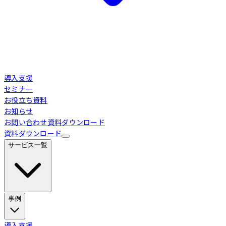
導入支援
セミナー
お役立ち資料
お知らせ
お問い合わせ
資料ダウンロード
資料ダウンロード
サービス一覧
事例
Loglass 経営管理
導入事例
導入支援
業界別活用シーン