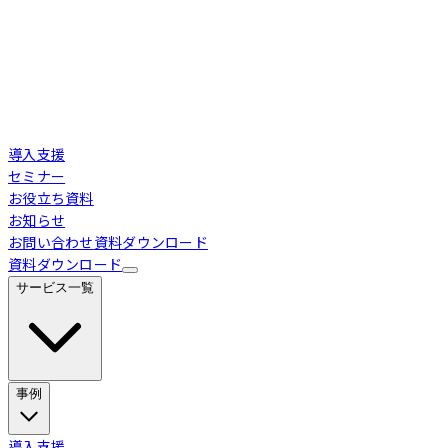
導入支援
セミナー
お役立ち資料
お知らせ
お問い合わせ
資料ダウンロード
資料ダウンロード
サービス一覧
事例
Loglass 経営管理
導入事例
導入支援
業界別活用シーン