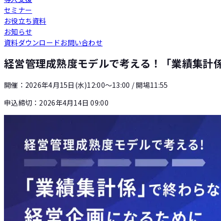
セミナー
Loglass 人員計画
お役立ち資料
お知らせ
資料ダウンロード
お問い合わせ
Loglass 設備投資計画
経営管理成熟度モデルで考える！「業績集計
開催：
2026年4月15日(水)12:00〜13:00
/ 開場11:55
申込締切：
2026年4月14日 09:00