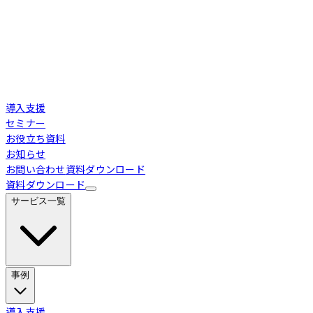
導入支援
セミナー
お役立ち資料
お知らせ
お問い合わせ
資料ダウンロード
資料ダウンロード
サービス一覧
事例
Loglass 経営管理
導入事例
導入支援
業界別活用シーン