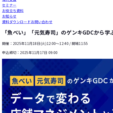
セミナー
Loglass 人員計画
お役立ち資料
お知らせ
資料ダウンロード
お問い合わせ
Loglass 設備投資計画
「魚べい」「元気寿司」のゲンキGDCから学
開催：
2025年11月18日(火)12:00〜12:40
/ 開場11:55
申込締切：
2025年11月17日 09:00