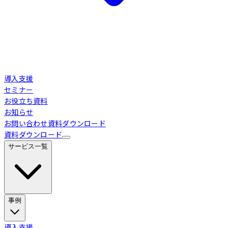
導入支援
セミナー
お役立ち資料
お知らせ
お問い合わせ
資料ダウンロード
資料ダウンロード
サービス一覧
事例
Loglass 経営管理
導入事例
導入支援
業界別活用シーン