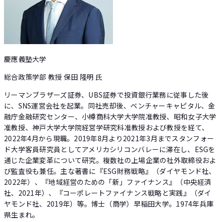
慶應義塾大学
総合政策学部 教授 保田 隆明 氏
リーマンブラザーズ証券、UBS証券で投資銀行業務に従事した後
に、SNS運営会社を起業。同社売却後、ベンチャーキャピタル、金
融庁金融研究センター、小樽商科大学大学院准教授、昭和女子大学
准教授、神戸大学大学院経営学研究科准教授および教授を経て、
2022年4月から現職。2019年8月より2021年3月までスタンフォー
ド大学客員研究員としてアメリカシリコンバレーに滞在し、ESGを
通じた企業変革について研究。複数社の上場企業の社外取締役およ
び監査役も兼任。主な著書に『ESG財務戦略』（ダイヤモンド社、
2022年）、『地域経営のための「新」ファイナンス』（中央経済
社、2021年）、『コーポレートファイナンス戦略と実践』（ダイ
ヤモンド社、2019年）等。博士（商学）早稲田大学。1974年兵庫
県生まれ。