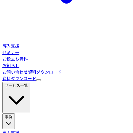
導入支援
セミナー
お役立ち資料
お知らせ
お問い合わせ
資料ダウンロード
資料ダウンロード
サービス一覧
事例
Loglass 経営管理
導入事例
導入支援
業界別活用シーン