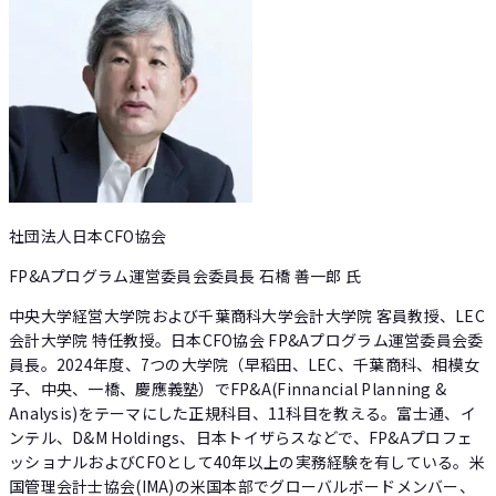
社団法人日本CFO協会
FP&Aプログラム運営委員会委員長 石橋 善一郎 氏
中央大学経営大学院および千葉商科大学会計大学院 客員教授、LEC
会計大学院 特任教授。日本CFO協会 FP&Aプログラム運営委員会委
員長。2024年度、7つの大学院（早稻田、LEC、千葉商科、相模女
子、中央、一橋、慶應義塾）でFP&A(Finnancial Planning &
Analysis)をテーマにした正規科目、11科目を教える。富士通、イ
ンテル、D&M Holdings、日本トイザらスなどで、FP&Aプロフェ
ッショナルおよびCFOとして40年以上の実務経験を有している。米
国管理会計士協会(IMA)の米国本部でグローバルボードメンバー、