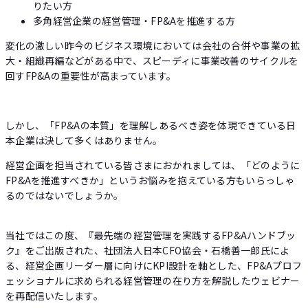
りたい方
多角経営企業の経営管理・FP&Aを推進する方
変化の激しい昨今のビジネス環境においては会社の合併や事業の拡
大・組織再編などがある中で、スピーディに事業改善のサイクルを
回すFP&Aの重要性が高まっています。
しかし、「FP&Aの本質」を理解しあるべき姿を体現できている日
本企業は決して多くはありません。
経営企画を担当されている皆さまにおかれましては、「どのように
FP&Aを推進すべきか」というお悩みを抱えている方もいらっしゃ
るのではないでしょうか。
当社ではこの度、『最先端の経営管理を実践するFP&Aハンドブッ
ク』をご出版された、社団法人日本CFO協会・石橋善一郎氏によ
る、経営企画リーダー層に向けにKPI設計を軸とした、FP&Aプロフ
ェッショナルに求められる経営管理の在り方を解説したウェビナー
を再配信いたします。