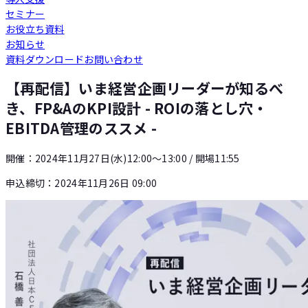
セミナー
Loglass 人員計画
お役立ち資料
お知らせ
資料ダウンロード
お問い合わせ
Loglass 設備投資計画
【再配信】いま経営企画リーダーが知るべ
き、FP&AのKPI設計 - ROIの落とし穴・
EBITDA管理のススメ -
開催：
2024年11月27日(水)12:00〜13:00
/ 開場11:55
申込締切：
2024年11月26日 09:00