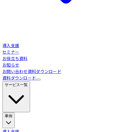
導入支援
セミナー
お役立ち資料
お知らせ
お問い合わせ
資料ダウンロード
資料ダウンロード
サービス一覧
事例
Loglass 経営管理
導入事例
導入支援
業界別活用シーン