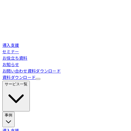
導入支援
セミナー
お役立ち資料
お知らせ
お問い合わせ
資料ダウンロード
資料ダウンロード
サービス一覧
事例
Loglass 経営管理
導入事例
導入支援
業界別活用シーン