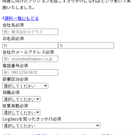
改善に向けたアクションを起こすきっかけになればという思いで実
施いたしました。
資料一覧にもどる
会社名
必須
お名前
必須
会社のメールアドレス
必須
電話番号
必須
部署区分
必須
役職
必須
従業員数
必須
Loglassを知ったきっかけ
必須