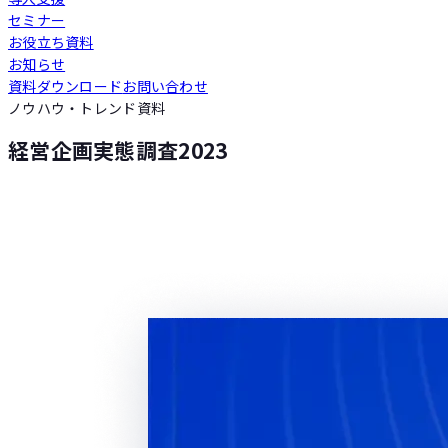
セミナー
Loglass 人員計画
お役立ち資料
お知らせ
資料ダウンロード
お問い合わせ
Loglass 設備投資計画
ノウハウ・トレンド資料
経営企画実態調査2023