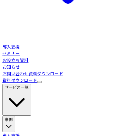
導入支援
セミナー
お役立ち資料
お知らせ
お問い合わせ
資料ダウンロード
資料ダウンロード
サービス一覧
事例
Loglass 経営管理
導入事例
導入支援
業界別活用シーン