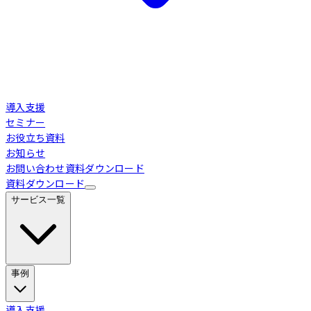
導入支援
セミナー
お役立ち資料
お知らせ
お問い合わせ
資料ダウンロード
資料ダウンロード
サービス一覧
事例
Loglass 経営管理
導入事例
導入支援
業界別活用シーン