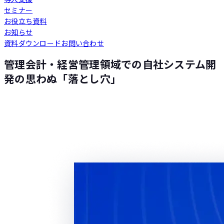
セミナー
Loglass 人員計画
お役立ち資料
お知らせ
資料ダウンロード
お問い合わせ
Loglass 設備投資計画
管理会計・経営管理領域での自社システム開
発の思わぬ「落とし穴」