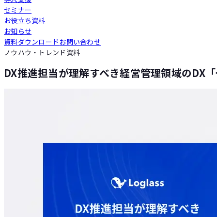
セミナー
Loglass 人員計画
お役立ち資料
お知らせ
資料ダウンロード
お問い合わせ
Loglass 設備投資計画
ノウハウ・トレンド資料
DX推進担当が理解すべき経営管理領域のDX