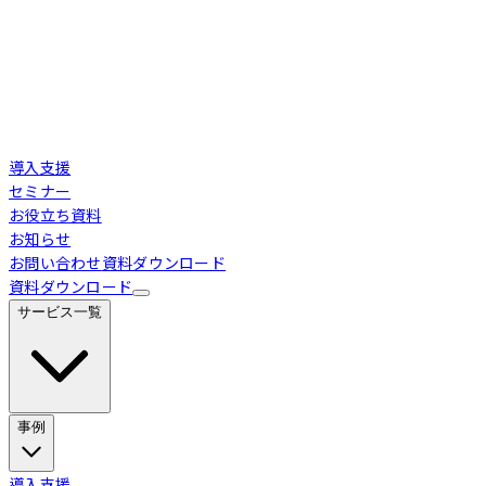
導入支援
セミナー
お役立ち資料
お知らせ
お問い合わせ
資料ダウンロード
資料ダウンロード
サービス一覧
事例
Loglass 経営管理
導入事例
導入支援
業界別活用シーン