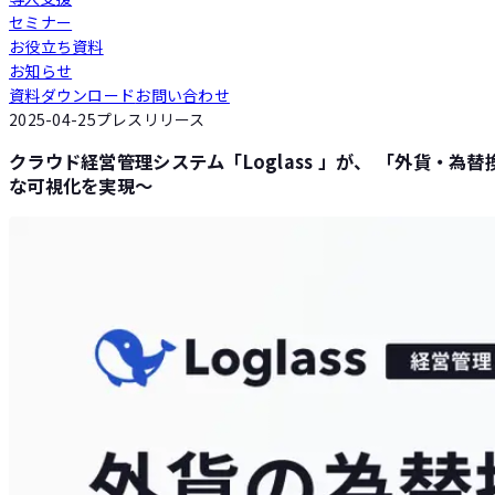
セミナー
Loglass 人員計画
お役立ち資料
お知らせ
資料ダウンロード
お問い合わせ
Loglass 設備投資計画
2025-04-25
プレスリリース
クラウド経営管理システム「Loglass 」が、 「外貨・
な可視化を実現〜