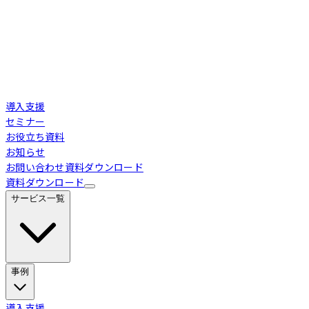
導入支援
セミナー
お役立ち資料
お知らせ
お問い合わせ
資料ダウンロード
資料ダウンロード
サービス一覧
事例
Loglass 経営管理
導入事例
導入支援
業界別活用シーン