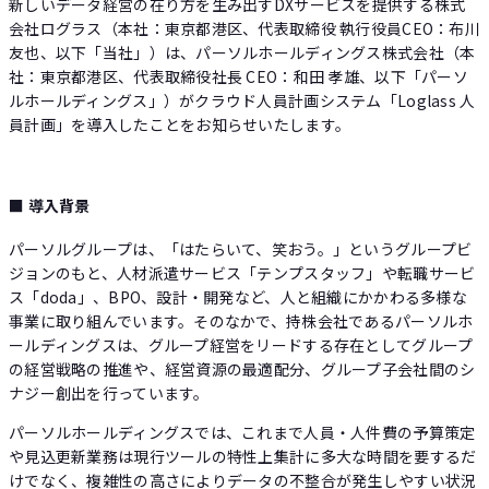
新しいデータ経営の在り方を生み出すDXサービスを提供する株式
会社ログラス（本社：東京都港区、代表取締役 執行役員CEO：布川
友也、以下「当社」）は、パーソルホールディングス株式会社（本
社：東京都港区、代表取締役社長 CEO：和田 孝雄、以下「パーソ
ルホールディングス」）がクラウド人員計画システム「Loglass 人
員計画」を導入したことをお知らせいたします。
■ 導入背景
パーソルグループは、「はたらいて、笑おう。」というグループビ
ジョンのもと、人材派遣サービス「テンプスタッフ」や転職サービ
ス「doda」、BPO、設計・開発など、人と組織にかかわる多様な
事業に取り組んでいます。そのなかで、持株会社であるパーソルホ
ールディングスは、グループ経営をリードする存在としてグループ
の経営戦略の推進や、経営資源の最適配分、グループ子会社間のシ
ナジー創出を行っています。
パーソルホールディングスでは、これまで人員・人件費の予算策定
や見込更新業務は現行ツールの特性上集計に多大な時間を要するだ
けでなく、複雑性の高さによりデータの不整合が発生しやすい状況