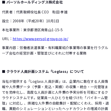
■ パーソルホールディングス株式会社
代表者：代表取締役社長 CEO 和田 孝雄
設立：2008年（平成20年）10月1日
本社事業所：東京都港区南青山1-15-5
URL：
https://www.persol-group.co.jp/
事業内容：労働者派遣事業・有料職業紹介事業等の事業を行うグル
ープ会社の経営計画・管理並びにそれに付帯する業務
■ クラウド人員計画システム「Loglass」について
当社が提供する「Loglass 人員計画」は、企業内に散在する人員情
報や人件費データ（予算・見込・実績）の収集・統合・一元管理ま
でを効率化し、高度な人員計画と人件費の予実分析を可能にするク
ラウドシステムです。従業員一人ひとりを紐づけた「バイネーム管
理」に対応し 、煩雑な人件費の自動集計・配賦にくわえ、採用・退
職、異動のシミュレーションといったヘッドカウントの増減の計画