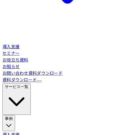
導入支援
セミナー
お役立ち資料
お知らせ
お問い合わせ
資料ダウンロード
資料ダウンロード
サービス一覧
事例
Loglass 経営管理
導入事例
導入支援
業界別活用シーン