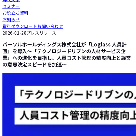
セミナー
Loglass 人員計画
お役立ち資料
お知らせ
資料ダウンロード
お問い合わせ
Loglass 設備投資計画
2026-01-28
プレスリリース
パーソルホールディングス株式会社が「Loglass 人員計
画」を導入～「テクノロジードリブンの人材サービス企
業」への進化を目指し、人員コスト管理の精度向上と経営
の意思決定スピードを加速～