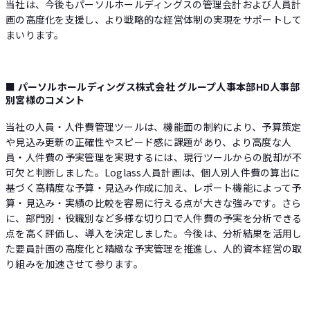
当社は、今後もパーソルホールディングスの管理会計および人員計
画の高度化を支援し、より戦略的な経営体制の実現をサポートして
まいります。
■ パーソルホールディングス株式会社 グループ人事本部HD人事部
別宮様のコメント
当社の人員・人件費管理ツールは、機能面の制約により、予算策定
や見込み更新の正確性やスピード感に課題があり、より高度な人
員・人件費の予実管理を実現するには、現行ツールからの脱却が不
可欠と判断しました。Loglass人員計画は、個人別人件費の算出に
基づく高精度な予算・見込み作成に加え、レポート機能によって予
算・見込み・実績の比較を容易に行える点が大きな強みです。さら
に、部門別・役職別など多様な切り口で人件費の予実を分析できる
点を高く評価し、導入を決定しました。今後は、分析結果を活用し
た要員計画の高度化と精緻な予実管理を推進し、人的資本経営の取
り組みを加速させて参ります。