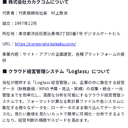
■ 株式会社カカクコムについて
代表者：代表取締役社長 村上敦浩
設立：1997年12月
所在地：東京都渋谷区恵比寿南3丁目5番7号 デジタルゲートビル
URL：
https://corporate.kakaku.com/
事業内容：サイト・アプリの企画運営、各種プラットフォームの提
供
■ クラウド経営管理システム「Loglass」について
当社が提供する「Loglass 経営管理」は、企業の中に散在する経営
データ（財務数値／KPIの予算・見込・実績）の収集・統合・一元
管理までを効率化し、高度な分析を可能にするクラウド経営管理シ
ステムです。フォーマットが異なる表計算ファイルや各システムに
散在する様々なデータを、ローデータのまま取り込んでデータベー
ス化。見たい数値を見たいカットで簡単に可視化・分析できるよう
になり、経営判断の精度やスピードを高めます。