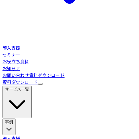
導入支援
セミナー
お役立ち資料
お知らせ
お問い合わせ
資料ダウンロード
資料ダウンロード
サービス一覧
事例
Loglass 経営管理
導入事例
導入支援
業界別活用シーン