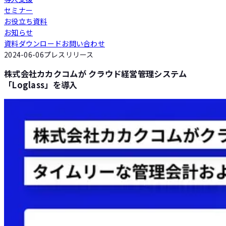
セミナー
Loglass 人員計画
お役立ち資料
お知らせ
資料ダウンロード
お問い合わせ
Loglass 設備投資計画
2024-06-06
プレスリリース
株式会社カカクコムが クラウド経営管理システム
「Loglass」を導入