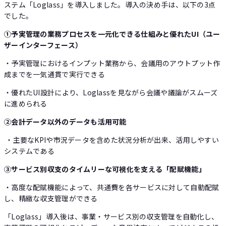
ステム「Loglass」を導入しました。導入の決め手は、以下の3点
でした。
①予実管理の業務プロセスを一元化できる仕組みと優れたUI（ユー
ザーインターフェース）
・予実管理におけるインプット業務から、会議用のアウトプット作
成までを一気通貫で実行できる
・優れたUI設計により、Loglassを見ながら会議や議論がスムーズ
に進められる
②会計データ以外のデータも活用可能
・主要なKPIや市況データを含めた状況分析が出来、活用しやすい
システムである
③サービス別収支のタイムリーな可視化を支える「配賦機能」
・高度な配賦機能によって、共通費を各サービスに対して自動配賦
し、精緻な収支管理ができる
「Loglass」導入後は、事業・サービス別の収支管理を自動化し、