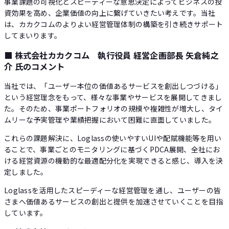
事業課題の可視化とスピーディーな意思決定によってビジネスの投
資効果を高め、企業価値の向上に繋げていきたい考えです。当社
は、カカクコムのよりよい経営管理体制の構築を引き続きサポート
してまいります。
■ 株式会社カカクコム 執行役員 経営企画部長 矢倉純之
介 氏のコメント
当社では、「ユーザー本位の価値あるサービスを創出しつづける」
という経営理念をもって、様々な事業やサービスを展開してきまし
た。そのため、事業ポートフォリオの規模や複雑性が増大し、タイ
ムリーな予実管理や業績把握において困難に直面していました。
これらの課題解決に、Loglassの使いやすいUIや配賦機能等を用い
ることで、事業ごとのモニタリングに基づくPDCA展開、全社にお
ける経営資源の機動的な最適配分化を実現できると感じ、導入を決
定しました。
Loglassを活用したスピーディーな経営管理を通し、ユーザーの皆
さまへ価値あるサービスの創出と提供を加速させていくことを目指
しています。