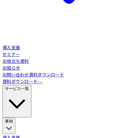
導入支援
セミナー
お役立ち資料
お知らせ
お問い合わせ
資料ダウンロード
資料ダウンロード
サービス一覧
事例
Loglass 経営管理
導入事例
導入支援
業界別活用シーン