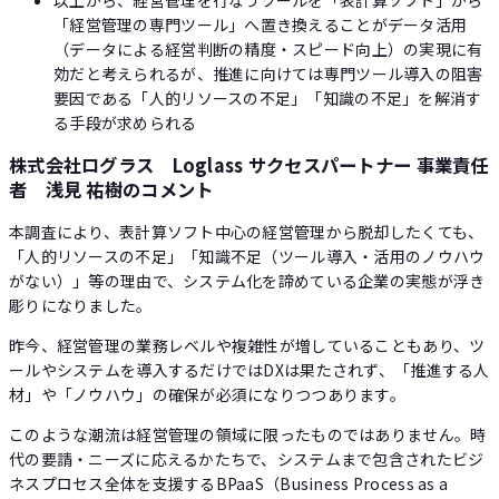
「経営管理の専門ツール」へ置き換えることがデータ活用
（データによる経営判断の精度・スピード向上）の実現に有
効だと考えられるが、推進に向けては専門ツール導入の阻害
要因である「人的リソースの不足」「知識の不足」を解消す
る手段が求められる
株式会社ログラス Loglass サクセスパートナー 事業責任
者 浅見 祐樹のコメント
本調査により、表計算ソフト中心の経営管理から脱却したくても、
「人的リソースの不足」「知識不足（ツール導入・活用のノウハウ
がない）」等の理由で、システム化を諦めている企業の実態が浮き
彫りになりました。
昨今、経営管理の業務レベルや複雑性が増していることもあり、ツ
ールやシステムを導入するだけではDXは果たされず、「推進する人
材」や「ノウハウ」の確保が必須になりつつあります。
このような潮流は経営管理の領域に限ったものではありません。時
代の要請・ニーズに応えるかたちで、システムまで包含されたビジ
ネスプロセス全体を支援するBPaaS（Business Process as a