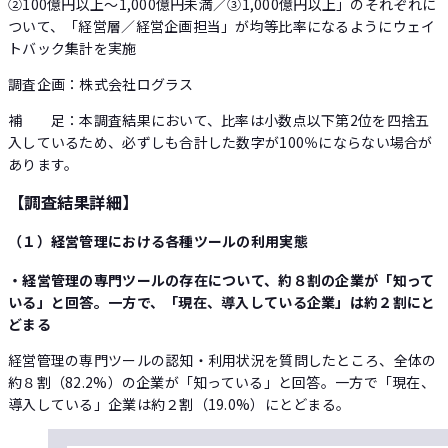
②100億円以上～1,000億円未満／③1,000億円以上」のそれぞれに
ついて、「経営層／経営企画担当」が均等比率になるようにウェイ
トバック集計を実施
調査企画：株式会社ログラス
補 足：本調査結果において、比率は小数点以下第2位を四捨五
入しているため、必ずしも合計した数字が100％にならない場合が
あります。
【調査結果詳細】
（１）経営管理における各種ツールの利用実態
・経営管理の専門ツールの存在について、約８割の企業が「知って
いる」と回答。一方で、「現在、導入している企業」は約２割にと
どまる
経営管理の専門ツールの認知・利用状況を質問したところ、全体の
約８割（82.2%）の企業が「知っている」と回答。一方で「現在、
導入している」企業は約２割（19.0%）にとどまる。