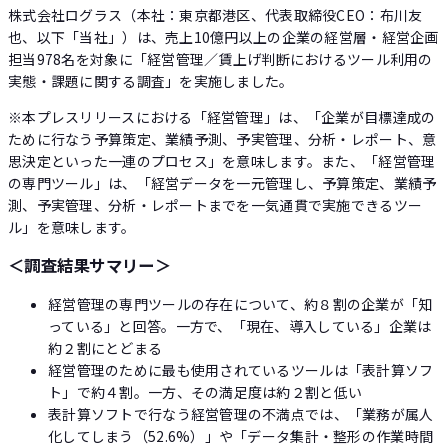
株式会社ログラス（本社：東京都港区、代表取締役CEO：布川友
也、以下「当社」）は、売上10億円以上の企業の経営層・経営企画
担当978名を対象に「経営管理／賃上げ判断におけるツール利用の
実態・課題に関する調査」を実施しました。
※本プレスリリースにおける「経営管理」は、「企業が目標達成の
ために行なう予算策定、業績予測、予実管理、分析・レポート、意
思決定といった一連のプロセス」を意味します。また、「経営管理
の専門ツール」は、「経営データを一元管理し、予算策定、業績予
測、予実管理、分析・レポートまでを一気通貫で実施できるツー
ル」を意味します。
＜調査結果サマリー＞
経営管理の専門ツールの存在について、約８割の企業が「知
っている」と回答。一方で、「現在、導入している」企業は
約２割にとどまる
経営管理のために最も使用されているツールは「表計算ソフ
ト」で約４割。一方、その満足度は約２割と低い
表計算ソフトで行なう経営管理の不満点では、「業務が属人
化してしまう（52.6%）」や「データ集計・整形の作業時間