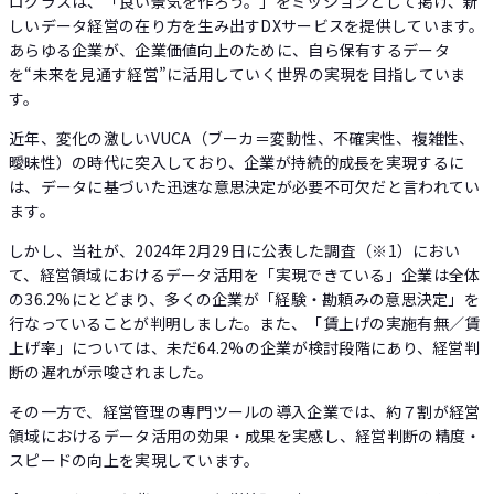
ログラスは、「良い景気を作ろう。」をミッションとして掲げ、新
しいデータ経営の在り方を生み出すDXサービスを提供しています。
あらゆる企業が、企業価値向上のために、自ら保有するデータ
を“未来を見通す経営”に活用していく世界の実現を目指していま
す。
近年、変化の激しいVUCA（ブーカ＝変動性、不確実性、複雑性、
曖昧性）の時代に突入しており、企業が持続的成長を実現するに
は、データに基づいた迅速な意思決定が必要不可欠だと言われてい
ます。
しかし、当社が、2024年2月29日に公表した調査（※1）におい
て、経営領域におけるデータ活用を「実現できている」企業は全体
の36.2%にとどまり、多くの企業が「経験・勘頼みの意思決定」を
行なっていることが判明しました。また、「賃上げの実施有無／賃
上げ率」については、未だ64.2%の企業が検討段階にあり、経営判
断の遅れが示唆されました。
その一方で、経営管理の専門ツールの導入企業では、約７割が経営
領域におけるデータ活用の効果・成果を実感し、経営判断の精度・
スピードの向上を実現しています。