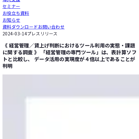
セミナー
Loglass 人員計画
お役立ち資料
お知らせ
資料ダウンロード
お問い合わせ
Loglass 設備投資計画
2024-03-14
プレスリリース
《 経営管理／賃上げ判断におけるツール利用の実態・課題
に関する調査 》 「経営管理の専門ツール」は、表計算ソフ
トと比較し、 データ活用の実現度が４倍以上であることが
判明