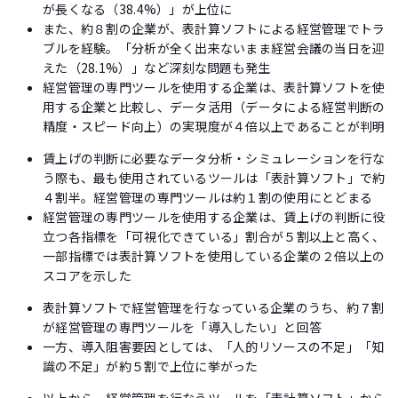
が長くなる（38.4%）」が上位に
また、約８割の企業が、表計算ソフトによる経営管理でトラ
ブルを経験。「分析が全く出来ないまま経営会議の当日を迎
えた（28.1%）」など深刻な問題も発生
経営管理の専門ツールを使用する企業は、表計算ソフトを使
用する企業と比較し、データ活用（データによる経営判断の
精度・スピード向上）の実現度が４倍以上であることが判明
賃上げの判断に必要なデータ分析・シミュレーションを行な
う際も、最も使用されているツールは「表計算ソフト」で約
４割半。経営管理の専門ツールは約１割の使用にとどまる
経営管理の専門ツールを使用する企業は、賃上げの判断に役
立つ各指標を「可視化できている」割合が５割以上と高く、
一部指標では表計算ソフトを使用している企業の２倍以上の
スコアを示した
表計算ソフトで経営管理を行なっている企業のうち、約７割
が経営管理の専門ツールを「導入したい」と回答
一方、導入阻害要因としては、「人的リソースの不足」「知
識の不足」が約５割で上位に挙がった
以上から、経営管理を行なうツールを「表計算ソフト」から