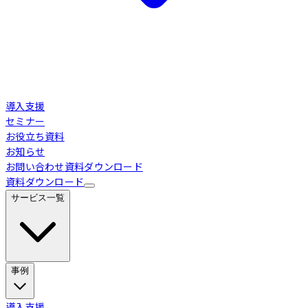
導入支援
セミナー
お役立ち資料
お知らせ
お問い合わせ
資料ダウンロード
資料ダウンロード
サービス一覧
事例
Loglass 経営管理
導入事例
導入支援
業界別活用シーン