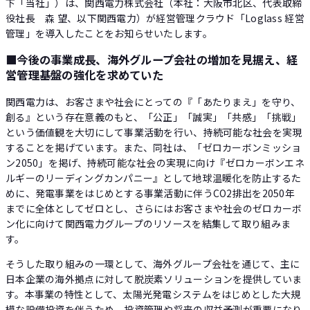
下「当社」）は、関西電力株式会社（本社：大阪市北区、代表取締
役社長 森 望、以下関西電力）が経営管理クラウド「Loglass 経営
管理」を導入したことをお知らせいたします。
■今後の事業成長、海外グループ会社の増加を見据え、経
営管理基盤の強化を求めていた
関西電力は、お客さまや社会にとっての『「あたりまえ」を守り、
創る』という存在意義のもと、「公正」「誠実」「共感」「挑戦」
という価値観を大切にして事業活動を行い、持続可能な社会を実現
することを掲げています。また、同社は、「ゼロカーボンミッショ
ン2050」を掲げ、持続可能な社会の実現に向け『ゼロカーボンエネ
ルギーのリーディングカンパニー』として地球温暖化を防止するた
めに、発電事業をはじめとする事業活動に伴うCO2排出を2050年
までに全体としてゼロとし、さらにはお客さまや社会のゼロカーボ
ン化に向けて関西電力グループのリソースを結集して取り組みま
す。
そうした取り組みの一環として、海外グループ会社を通じて、主に
日本企業の海外拠点に対して脱炭素ソリューションを提供していま
す。本事業の特性として、太陽光発電システムをはじめとした大規
模な設備投資を伴うため、投資管理や将来の収益予測が重要になり