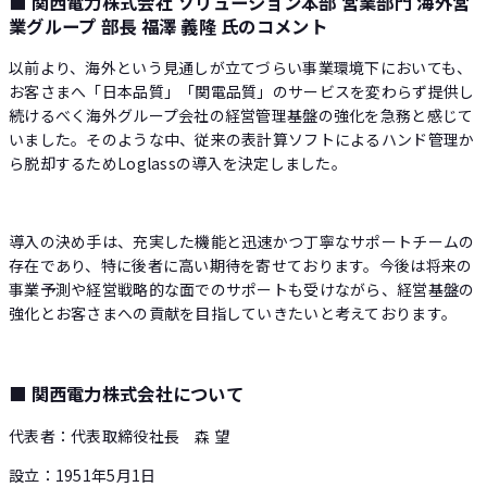
■ 関西電力株式会社 ソリューション本部 営業部門 海外営
業グループ 部長 福澤 義隆 氏のコメント
以前より、海外という見通しが立てづらい事業環境下においても、
お客さまへ「日本品質」「関電品質」のサービスを変わらず提供し
続けるべく海外グループ会社の経営管理基盤の強化を急務と感じて
いました。そのような中、従来の表計算ソフトによるハンド管理か
ら脱却するためLoglassの導入を決定しました。
導入の決め手は、充実した機能と迅速かつ丁寧なサポートチームの
存在であり、特に後者に高い期待を寄せております。今後は将来の
事業予測や経営戦略的な面でのサポートも受けながら、経営基盤の
強化とお客さまへの貢献を目指していきたいと考えております。
■ 関西電力株式会社について
代表者：代表取締役社長 森 望
設立：1951年5月1日