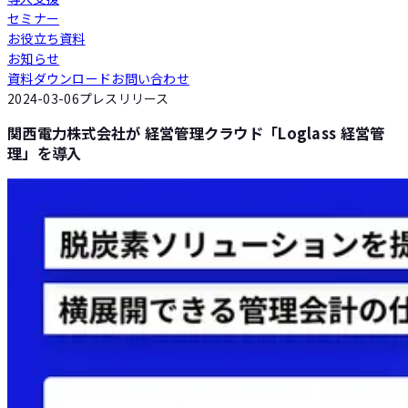
セミナー
Loglass 人員計画
お役立ち資料
お知らせ
資料ダウンロード
お問い合わせ
Loglass 設備投資計画
2024-03-06
プレスリリース
関西電力株式会社が 経営管理クラウド「Loglass 経営管
理」を導入