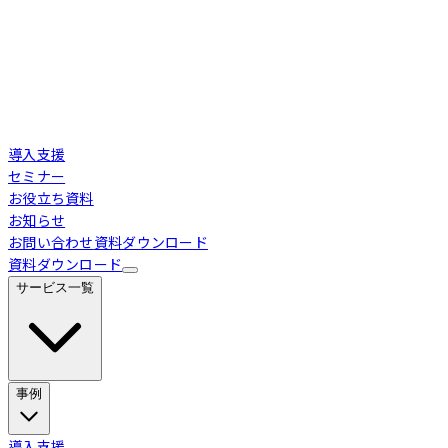
導入支援
セミナー
お役立ち資料
お知らせ
お問い合わせ
資料ダウンロード
資料ダウンロード
サービス一覧
事例
Loglass 経営管理
導入事例
導入支援
業界別活用シーン