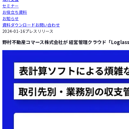
セミナー
Loglass 人員計画
お役立ち資料
お知らせ
資料ダウンロード
お問い合わせ
Loglass 設備投資計画
2024-01-16
プレスリリース
​​野村不動産コマース株式会社が 経営管理クラウド「Loglas