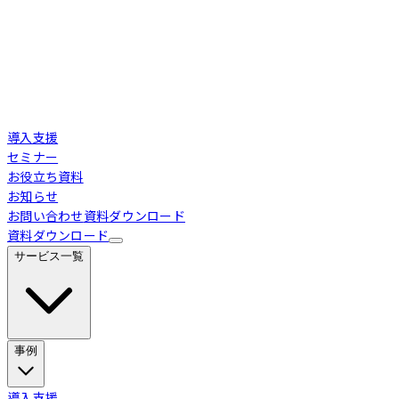
導入支援
セミナー
お役立ち資料
お知らせ
お問い合わせ
資料ダウンロード
資料ダウンロード
サービス一覧
事例
Loglass 経営管理
導入事例
導入支援
業界別活用シーン