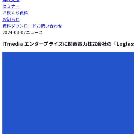
セミナー
Loglass 人員計画
お役立ち資料
お知らせ
資料ダウンロード
お問い合わせ
Loglass 設備投資計画
2024-03-07
ニュース
ITmedia エンタープライズに関西電力株式会社の「Logl