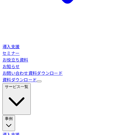
導入支援
セミナー
お役立ち資料
お知らせ
お問い合わせ
資料ダウンロード
資料ダウンロード
サービス一覧
事例
Loglass 経営管理
導入事例
導入支援
業界別活用シーン