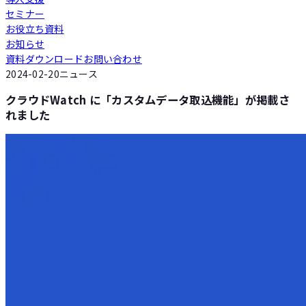
セミナー
Loglass 人員計画
お役立ち資料
お知らせ
資料ダウンロード
お問い合わせ
Loglass 設備投資計画
2024-02-20
ニュース
クラウドWatch に「カスタムデータ取込機能」が掲載さ
れました