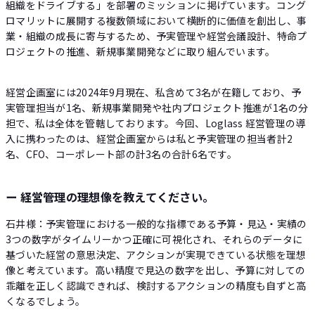
組織をドライブする」を部署のミッションに掲げています。コング
ロマリットに展開する複数領域において横断的に価値を創出し、事
業・組織の成長に寄与するため、予実管理や経営会議設計、特命プ
ロジェクトの推進、新規事業開発などに取り組んでいます。
経営企画室には2024年9月現在、私含めて3名が在籍しており、予
実管理担当が1名、新規事業開発や社内プロジェクト推進が1名の分
担で、私は全体を管轄しております。今回、Loglass 経営管理の導
入に携わったのは、経営企画室からは私と予実管理の担当者計2
名、CFO、コーポレート部の計3名の合計6名です。
ー 経営管理の理想像を教えてください。
石井様：予実管理における一般的な指標である予算・見込・実績の
3つの数字がタイムリーかつ正確に可視化され、それらのデータに
基づいた経営の意思決定、アクションが実現できている状態を理想
像と考えています。高い精度で見込の数字を出し、予算に対しての
乖離を正しく認識できれば、検討するアクションの精度も自ずと高
くなるでしょう。