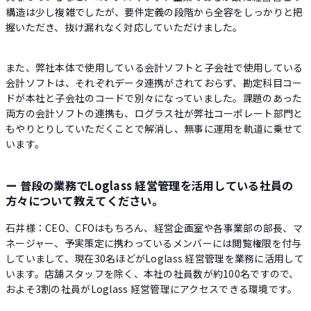
構造は少し複雑でしたが、要件定義の段階から全容をしっかりと把
握いただき、抜け漏れなく対応していただけました。
また、弊社本体で使用している会計ソフトと子会社で使用している
会計ソフトは、それぞれデータ連携がされておらず、勘定科目コー
ドが本社と子会社のコードで別々になっていました。課題のあった
両方の会計ソフトの連携も、ログラス社が弊社コーポレート部門と
もやりとりしていただくことで解消し、無事に運用を軌道に乗せて
います。
ー 普段の業務でLoglass 経営管理を活用している社員の
方々について教えてください。
石井様：CEO、CFOはもちろん、経営企画室や各事業部の部長、マ
ネージャー、予実策定に携わっているメンバーには閲覧権限を付与
していまして、現在30名ほどがLoglass 経営管理を業務に活用して
います。店舗スタッフを除く、本社の社員数が約100名ですので、
およそ3割の社員がLoglass 経営管理にアクセスできる環境です。