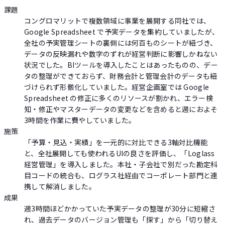
課題
コングロマリットで複数領域に事業を展開する同社では、
Google Spreadsheet で予実データを集約していましたが、
全社の予実管理シートの裏側には何百ものシートが紐づき、
データの反映漏れや数字のずれが経営判断に影響しかねない
状況でした。BIツールを導入したことはあったものの、デー
タの整理ができておらず、財務会計と管理会計のデータも紐
づけられず形骸化していました。経営企画室では Google
Spreadsheet の修正に多くのリソースが割かれ、エラー検
知・修正やマスターデータの変更などを含めると週におよそ
3時間を作業に費やしていました。
施策
「予算・見込・実績」を一元的に対比できる3軸対比機能
と、全社展開しても使われるUIの良さを評価し、「Loglass
経営管理」を導入しました。本社・子会社で別だった勘定科
目コードの統合も、ログラス社経由でコーポレート部門と連
携して解消しました。
成果
週3時間ほどかかっていた予実データの整理が30分に短縮さ
れ、過去データのバージョン管理も「探す」から「切り替え