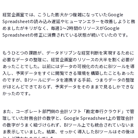
経営企画室では、こうした膨大かつ複雑になっていたGoogle
Spreadsheetの読み込み遅延やヒューマンエラーを改善しようと務
めましたがキリがなく、毎週1〜2時間のリソースがGoogle
Spreadsheetの修正に消費されている状態が続いていたのです。
もうひとつの課題が、データドリブンな経営判断を実現するために
必要なデータの整理に、経営企画室のリソースの大半を割く必要が
あったことでした。以前にはデータの可視化のためにBIツールを導
入し、予実データをすぐに閲覧できる環境を構築したこともあった
のですが、BIツールにデータを連携する手前、つまりデータの整理
がほとんどできておらず、予実データをそのままで見るしかできな
かったのです。
また、コーポレート部門側の会計ソフト「勘定奉行クラウド」で管
理していた財務会計の数字と、Google Spreadsheet上の管理会計
の数字がうまく紐づけられず、BIツール上でも統合されていないま
ま表示していました。結果、せっかく導入したBIツールはその後ほ