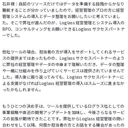
石井様：自前のリソースだけではデータを準備する段階からかなり
難航することが分かっていましたので、経営管理のプロの方に経営
管理システムの導入とデータ整理をお願いしたいと考えていまし
た。そこで弊社が選んだのが、Loglass 経営管理とシステム導入の
BPO、コンサルティングをお願いできるLoglass サクセスパートナ
ーでした。
他社ツールの場合、担当者の方が導入をサポートしてくれるサービ
スの提供まではあったものの、Loglass サクセスパートナーのよう
に弊社の経営管理やデータの中身まで理解いただき、データの整理
や一緒に仕組みを作り上げていくサービスは提供されていませんで
した。導入後に振り返ってみても、Loglass サクセスパートナーに
よる支援がなければLoglass 経営管理の導入はスムーズに進まなか
ったかもしれません。
もうひとつの決め手は、ツールを提供しているログラス社としての
事業戦略や直近の開発アップデートを加味し、今後さらなるサービ
スの拡張が期待できたことです。弊社からLoglass 経営管理の問い
合わせをして以降、何度か担当者の方とお話をする機会があったの