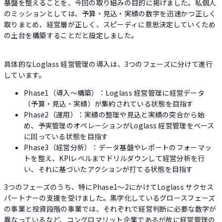
基盤を整えることを、今回の取り組みの目的に掲げました。私個人
のミッションとしては、予算・見込・実績の数字を迅速かつ正しく
取りまとめ、経営層が正しく、スピーディに意思決定していくため
の土台を構築することだと設定しました。
具体的なLoglass 経営管理の導入は、3つのフェーズに分けて進行
しています。
Phase1（導入～構築）：Loglass 経営管理に経営データ
（予算・見込・実績）が集約されている状態を目指す
Phase2（運用）：実績の整理や見込と実績の突合から始
め、予実管理のオペレーションがLoglass 経営管理をベース
に回っている状態を目指す
Phase3（経営分析）：データ基盤やレポートのフォーマッ
トを整え、KPIレベルまでドリルダウンして経営分析を行
い、それに基づいたアクションが打てる状態を目指す
3つのフェーズのうち、特にPhase1〜2にかけてLoglass サクセス
パートナーの支援を受けました。黒字化しているグロースフェーズ
の事業と投資段階の事業では、それぞれで経営判断に必要な数字が
異なっているなど、コングロマリット企業であるが故に経営管理の