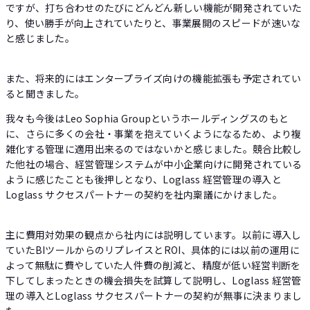
ですが、打ち合わせのたびにどんどん新しい機能が開発されていた
り、使い勝手が向上されていたりと、事業展開のスピードが速いな
と感じました。
また、将来的にはエンタープライズ向けの機能拡張も予定されてい
ると聞きました。
我々も今後はLeo Sophia Groupというホールディングスのもと
に、さらに多くの会社・事業を抱えていくようになるため、より複
雑化する管理に適用出来るのではないかと感じました。競合比較し
た他社の場合、経営管理システムが中小企業向けに開発されている
ように感じたことも後押しとなり、Loglass 経営管理の導入と
Loglass サクセスパートナーの契約を社内稟議にかけました。
主に費用対効果の観点から社内には説明しています。以前に導入し
ていたBIツールからのリプレイスとROI、具体的には以前の運用に
よって無駄に費やしていた人件費の削減と、精度が低い経営判断を
下してしまったときの機会損失を試算して説明し、Loglass 経営管
理の導入とLoglass サクセスパートナーの契約が無事に決まりまし