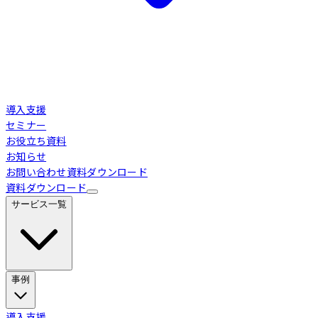
導入支援
セミナー
お役立ち資料
お知らせ
お問い合わせ
資料ダウンロード
資料ダウンロード
サービス一覧
事例
Loglass 経営管理
導入事例
導入支援
業界別活用シーン