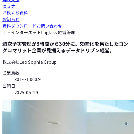
セミナー
Loglass 人員計画
お役立ち資料
お知らせ
資料ダウンロード
お問い合わせ
Loglass 設備投資計画
IT・インターネット
Loglass 経営管理
週次予実管理が3時間から30分に。効率化を果たしたコン
グロマリット企業が見据えるデータドリブン経営。
株式会社Leo Sophia Group
従業員数
301〜1,000名
公開日
2025-05-19