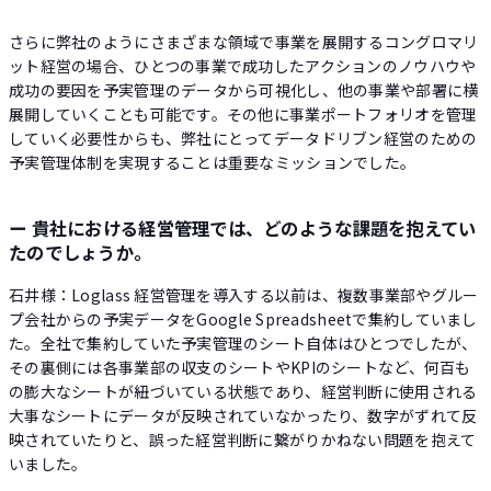
さらに弊社のようにさまざまな領域で事業を展開するコングロマリ
ット経営の場合、ひとつの事業で成功したアクションのノウハウや
成功の要因を予実管理のデータから可視化し、他の事業や部署に横
展開していくことも可能です。その他に事業ポートフォリオを管理
していく必要性からも、弊社にとってデータドリブン経営のための
予実管理体制を実現することは重要なミッションでした。
ー 貴社における経営管理では、どのような課題を抱えてい
たのでしょうか。
石井様：Loglass 経営管理を導入する以前は、複数事業部やグルー
プ会社からの予実データをGoogle Spreadsheetで集約していまし
た。全社で集約していた予実管理のシート自体はひとつでしたが、
その裏側には各事業部の収支のシートやKPIのシートなど、何百も
の膨大なシートが紐づいている状態であり、経営判断に使用される
大事なシートにデータが反映されていなかったり、数字がずれて反
映されていたりと、誤った経営判断に繋がりかねない問題を抱えて
いました。