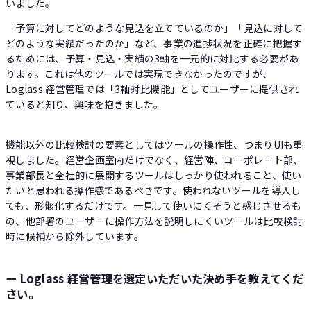
いました。
「予算に対してどのような見込を立てているのか」「見込に対して
どのような実績だったのか」など、事業の進捗状況を正確に把握す
るためには、予算・見込・実績の3軸を一元的に対比する必要があ
ります。これは他のツールでは実現できなかったのですが、
Loglass 経営管理では「3軸対比機能」としてユーザーに提供され
ていると知り、興味を抱きました。
機能以外の比較検討の要素としてはツールの操作性、つまりUIも重
視しました。経営企画室内だけでなく、経営陣、コーポレート部、
事業部長と全社的に展開するツールはしっかり使われること、使い
たいと思われる操作感であるべきです。使われないツールを導入し
ても、形骸化するだけです。一見して使いにくそうと感じさせるも
の、他部署のユーザーに操作方法を説明しにくいツールは比較検討
時に候補から除外しています。
ー Loglass 経営管理を選定いただいた決め手を教えてくだ
さい。