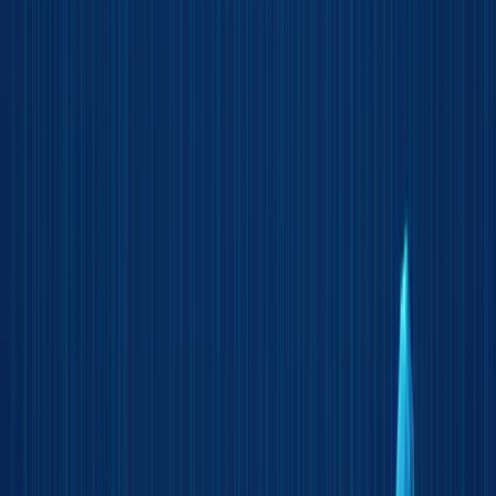
です。予算の期間や予算の粒度（企業全体・部門・プロジェクトご
となど）はもちろん、コスト削減の目標、リソースの配分の原則な
ども含まれます。
4.予算案の作成
予算案の作成は、上記の目標や予測、方針に基づいて具体的な予算
を作成するステップです。各部門やプロジェクトの運営に必要な費
用（人件費・設備費・マーケティング費など）を見積もり、それを
企業全体の予算にまとめる作業などが含まれます。
5.承認
予算案を作成したら経営陣や取締役会など承認権限を有するメンバ
ーがレビューし、承認を行います。この過程で、必要に応じて予算
案の修正や再調整が行われることがあります。
6.予算策定・監視
承認された予算に基づいて企業活動が行われます。その結果を定期
的に監視し、実際の業績と予算とを比較します（これを予実管理と
呼びます）。必要に応じて予算の調整や改善策の実施が行われま