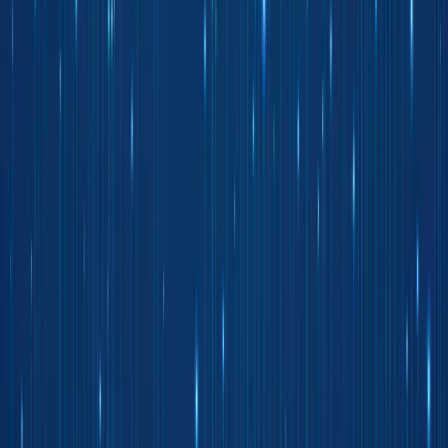
例）予算作成の主な種類４つ
では、実際に予算作成をするときはどのような計画を立てるとよい
のでしょうか。主な指標を4つ紹介します。
利益予算
利益予算とは「どれだけの利益を目指しているか」を見積もる予算
計画です。たとえば1年間の利益予算を立てたい場合
これまでの売上データや新製品、イベントなどを考慮して来
年の売上予測を立てる
仕入れコストや人件費など、企業運営に必要な支出の予測を
立てる
上記のようなステップを踏み、売上予測から支出予測を引いたもの