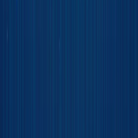
経費予算は具体的な業績目標やビジネス計画に基づいて作成され、
それぞれの部門やプロジェクトに割り当てられます。
予算が通るまでの基本的なステップとは
予算作成は主に、予算方針が決まった後に行われるものです。一般
的に、全体の流れは以下のようになります。
全社的な目標設定
業績予測
予算方針の作成
予算案の作成
承認
予算実施・監視（モニタリング）