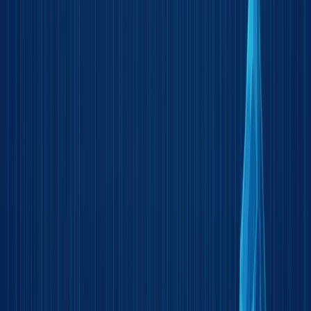
す。
予算作成を行う際の注意点は？
現実的な目標を設定する
市場調査や過去のパフォーマンスを基にしたデータ駆動型（データ
を元に次のアクションを決めること）の目標設定を行います。例え
ば、市場が5%の成長を見込んでいる場合に20%の成長を予算に設
定するとしたら、それは現実的ではないかもしれません。高すぎる
目標設定は社員のモチベーションを下げてしまう、財務的な予測を
間違えてしまうなどの問題が発生する可能性があるため、注意が必
要です。
業績予測を正確に行う
業績予測では「具体的な販売計画をする」「市場分析を行う」など
でより正確な業績予測を行います。過去の業績データや財務データ
を参考にしたり、業界の動向や外部要因の把握をすることでより正