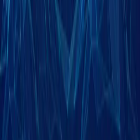
資料ダウンロード
無料
株式会社ログラス
〒108-0073
東京都港区三田3-11-24 国際興業三田第２ビル 9階
サービス
経営管理クラウド
リソース
セミナー
お役立ち資料
サポート
ニュース
会社情報