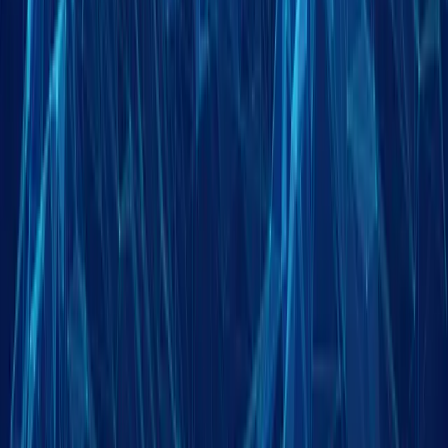
Loglassのこと、
ご存知ですか？
Loglassは、予実管理の生産性を改善する経営企画向けのクラウド
システムです。予実管理の課題を解決し、迷いのない経営判断に導
きます。
すぐにわかるLoglass資料3点セット