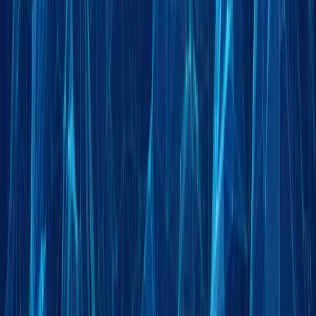
ードを高めたい方は、予算管理システムや経営管理システムを導入
するとよいでしょう。
PAL トップにもどる