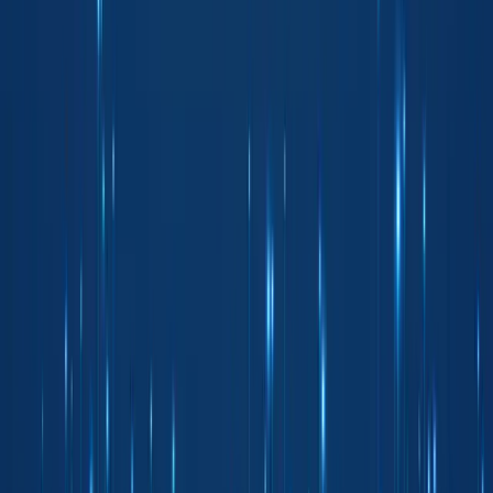
そもそも予算管理（予実管理）とは
予算管理（予実管理）とは、予算と実績の差異を管理することで
す。
「予算」は予想される収益や費用、目標などを意味し、「実績」は
実際に起こった収益や費用、進捗状況などを意味する言葉です。
あらかじめ設定された予算と実際の成果とを比較・管理すること
で、事業の進捗状況や目標達成度を評価します。そして、事業の課
題や改善策を見つけ、目標の達成度を高めます。
予算管理（予実管理）が必要な理由
経営では、計画通りに事業が進んでいるかを確認・管理することが
非常に大切であり、それを行うのが予実管理です。そのため、法的
には義務づけられていないものの、 予実管理は企業において重要で
す。