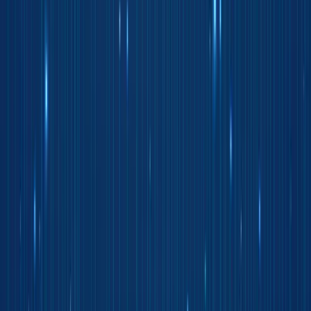
これらの項目を迅速に把握することが、予実管理表の利用目的で
す。予実管理に際して設けるべき項目には以下が挙げられます。
売上
売上原価
売上総利益
販管費
営業利益
営業外費用
税引前利益
これらの管理項目を表の縦軸に設定し、横軸には先述した当期予算
や予算比などの項目を配置すれば、予実管理が適切に機能しやすく
なります。
上記項目は一例であり、求められる項目は事業の種類によって様々
です。各種項目を更に詳細に管理する企業もあれば、項目を簡素化