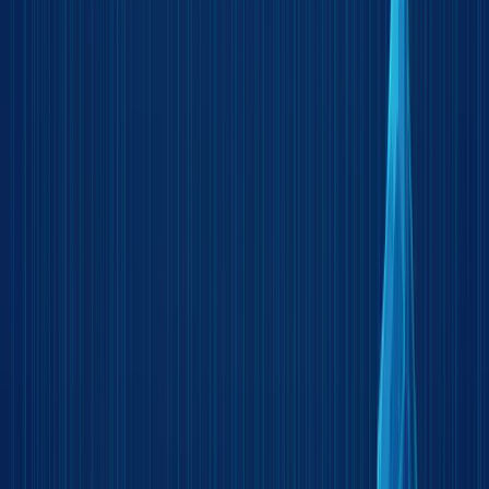
く分析することが重要です。個々の項目において差異の生まれた理
由を深堀りし、原因を明確にすることで、対策の策定や次回の予算
編成の改善が可能となります。
また、予実差が発生する原因が残業による人件費や固定資産の減価
償却等であった場合、その詳細は経理部門でも把握可能です。その
ため、経理部門が詳細な分析を通じて発見した問題点や改善点を各
部署に提供してもらうことで、効率的に予実管理の改善ができるで
しょう。
⒊定期的な修正の実施（予算の調整）
予算が経営指標として適切に機能するよう、進捗が悪い場合には予
算の再設定が必要です。たとえば、四半期や半期ごとに、初期の予
算と実績との差異が大きい場合は、予算を再設定して、予算に則っ
た成果を管理できるように努めましょう。
この際、ただ達成可能な予算を再設定するだけでなく、将来の成長
や変動を予見して、少し背伸びをした予算に修正するのがおすすめ