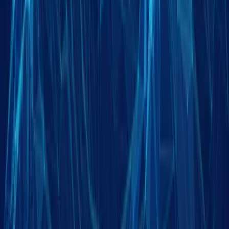
Loglassのこと、
ご存知ですか？
Loglassは、予実管理の生産性を改善する経営企画向けのクラウド
システムです。予実管理の課題を解決し、迷いのない経営判断に導
きます。
すぐにわかるLoglass資料3点セット