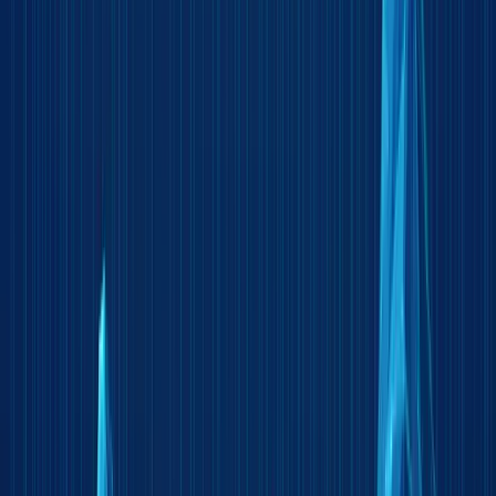
です。高すぎず、低すぎない予算設定を行うことで、利益につなが
る予実管理を実施できます。また、具体性の高い予算を設定するこ
とも、質を高めるうえで効果的です。
予実管理の結果は単に「予算の達成」または「予算の未達成」で終
わるべきではありません。組織の問題点、強みや弱みを明らかに
し、それらから導き出される分析報告書を作成することで、経営に
有用な資料として活用できます。
エクセルによる予算管理（予実管理）の課題
点
エクセルで予算管理を行うことで、効率的に数値の進捗を把握でき
ますが、メリットだけではありません。エクセルを利用した予算管
理には、次のような問題点もあることには注意が必要です。
問題点
詳細