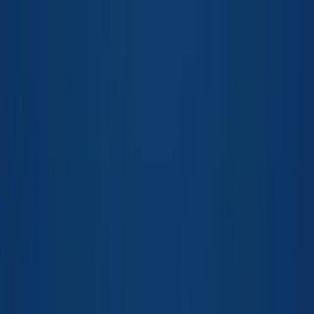
初めての経営企画
特集コンテンツ
事例
トップ
/
Study
/
予算管理（予実管理）とは？必要な理由や進め方、
エクセルでの作成方法を解説！
2026.04.22
Loglass編集部
約
3分
Study