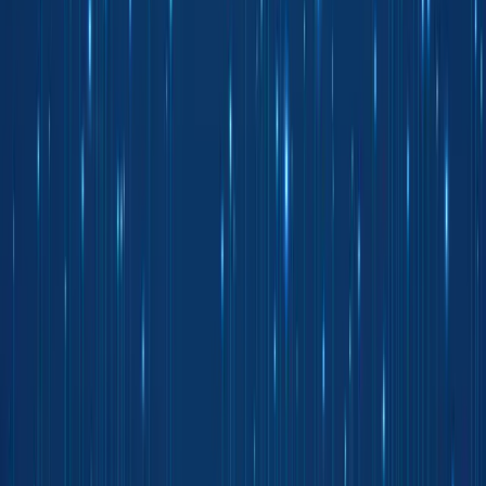
予実管理は、大企業においては日常的な業務となっています。一
方、中小企業では経営者の経験と直感に頼られることがよくあり、
予算設定が行われていないケースも存在するようです。
しかし、大企業に限らず予実管理は重要です。ある程度の規模に達
した中小企業では、運転資金や設備資金を金融機関から借り入れる
ことがあります。また、新たにビジネスを開始する際に創業資金を
借りるシーンも考えられるでしょう。
こういった際に必ず要求されるのが事業計画書で、金融機関はこの
事業計画書を基に、借り手の企業に返済能力があるのか判断しま
す。予実管理は、事業計画書を作成するうえで非常に役立ちます。
予算管理表（予実管理表）をエクセルで作
成・管理する際のポイント