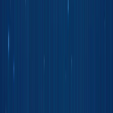
しシンプルにまとめる企業も存在します。自社に適した項目を選ん
で設定することで、事業に最も適した形の予実管理表を作れるでし
ょう。
テンプレートを利用する
予実管理表をゼロから構築する場合、多くの時間や労力が必要にな
り、導入が円滑に進行しないこともありえるでしょう。効率よく予
実管理表を用意したい場合、テンプレートの活用がおすすめです。
無償で手に入れられるテンプレートを活用することで、迅速な予実
管理表の作成が可能となります。
一例を挙げると、Microsoft Officeが無料テンプレートを提供して
います。名目上は「経費予算」となっていますが、予実管理として
も活用可能です。