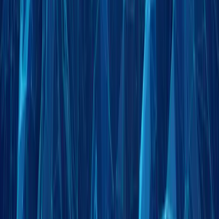
New arrival
Study
シナリオプランニングとは？定義や目的、4ステップの進め方から3
つの事例まで
Study
ビジネス現場での「プランニング」（プランニング）の本当の意味
と、現場での活用法
Study
「財管一致」って何？その意味とビジネスにおける利点を詳解
Study
ITGCとは？ - IT管理の鍵を握る統制手法の基本とその重要性