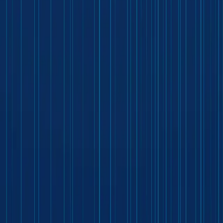
かも重要なポイントです。特にクラウドサービスの場合はアップデート
のサポートがあると、ストレス無くツールを活用できるようになります
どがあります。クラウドベースなら場所を問わずアクセスでき、メンテ
う。
ーム単位で予算を作成し、目標を決めていきましょう。とはいえ、部署
基づいた予算目標を各部署で設定できるようにすることが大切です。目