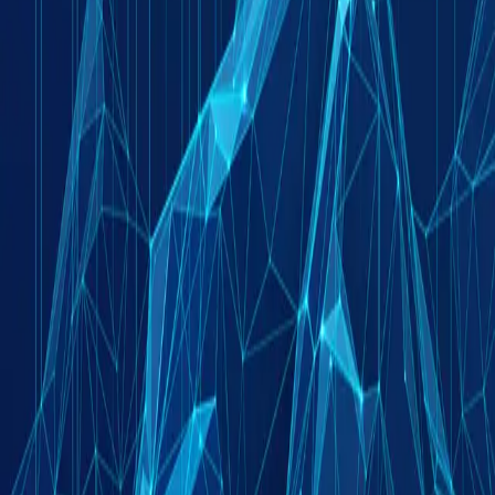
予実管理でデータを分析する際、予算と実績の差異（バリアンス）
「なぜ予算と実績に差異が生まれたのか」その原因を特定し、また
定、業績改善を行っていきます。
ここからはどのような観点から分析していけばよいのかという、基
1. 売上高
売上高は企業の収益性を示す基本的な指標です。期間ごとの売上高
ど、他の重要な要素を見落とす可能性があります。売上高だけでは
2. コスト
コストには直接コスト（原材料費や労働費など）と間接コスト（管
す。コストを定期的に見直し、無駄を削減し、効率化を図りましょ
3. 利益率
利益率は「売上高に対する利益の割合」であり、企業がどれだけ効
健全であることを示しているわけではなく、高い利益率が維持でき
や競合他社の利益率も一緒に比較してみましょう。