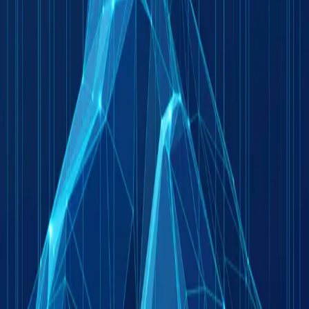
しかし、予想外の経費増や市場環境の変化などにより、予算が適切で
費増を最小限に抑えることが可能です。また市場環境の変化に対応す
整が難しい場合や、全体の予算と部署の予算が一致しない場合もあり
金調達をするという手もあります。