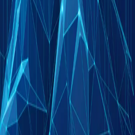
も考えていきます。分析結果をもとに経営戦略の修正や予算の再設
定します。ただし、売上高だけを見ていると利益率やコスト構造な
点から評価していきましょう。
益率が低下し、ビジネスの持続可能性に影響を及ぼす可能性がありま
営できていると思いがちですが、利益率の高さは必ずしもビジネスが
していることもあります。利益率を確認する時は、業界の平均利益率