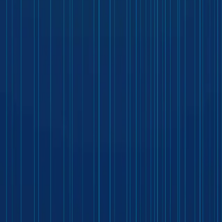
るようになるほか、データが一元管理されるため管理工数を大幅に減ら
。
ょう。使用感が良いと作業をおこなうメンバーのストレスが減るうえ、
、実績の収集、分析と評価など、予実管理に必要な機能が含まれている
ードは扱いやすいか、ファイルのインポート機能はついているのか……
ング（運用）コスト」がかかります。自社の特性に合致したツールは人
かのコストが削減できるのか……を考える必要があります。