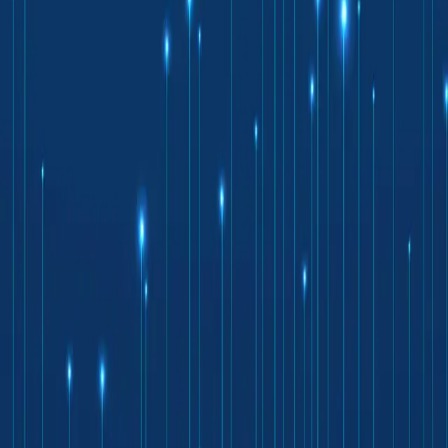
の具体的な手順を紹介します。
いて、部署・チーム単位で予算を作成し、目標を決めていきます。大切
しょうか。以下のような観点から目標を立てるのがおすすめです。