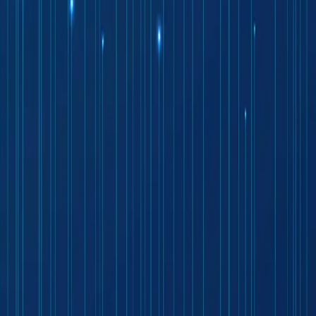
Iを設定して、自社の強み・弱みを認識する必要があります。強みと
ばす戦略を立てることです。弱い部分については、その問題点・課題
自由度が高く費用も大きくかからないため、大手から中小企業まで、多く
たデータ量が多いと表示が重くなってしまったり、ファイル数が多く