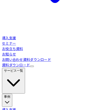
導入支援
セミナー
お役立ち資料
お知らせ
お問い合わせ
資料ダウンロード
資料ダウンロード
サービス一覧
事例
Loglass 経営管理
導入事例
導入支援
業界別活用シーン