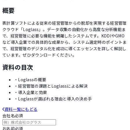
概要
表計算ソフトによる従来の経営管理からの脱却を実現する経営管理
クラウド「Loglass」。データ収集の自動化から高度な分析機能ま
で、経営管理に必要な機能を網羅したシステムです。KDDIやGMO
など導入企業での具体的な成果から、システム選定時のポイントま
で、経営管理のデジタル化を成功に導くエッセンスを詳しく解説し
ています。ぜひダウンロードください。
資料の目次
・
Loglassの概要
・
経営管理の課題とLoglassによる解決
・
導入企業と効果
・
Loglassが選ばれる理由と導入の決め手
資料一覧にもどる
会社名
必須
お名前
必須