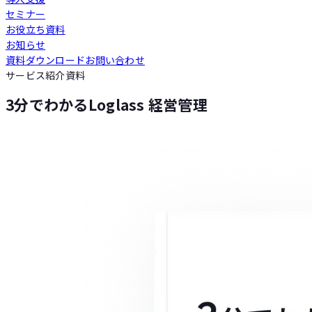
セミナー
Loglass 人員計画
お役立ち資料
お知らせ
資料ダウンロード
お問い合わせ
Loglass 設備投資計画
サービス紹介資料
3分でわかるLoglass 経営管理