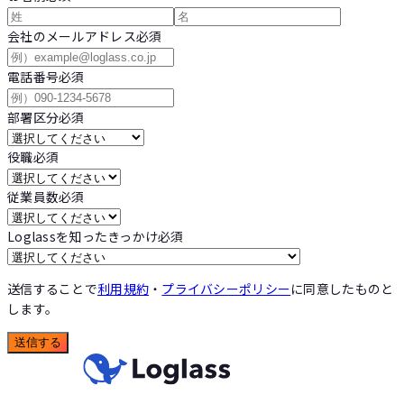
会社のメールアドレス
必須
電話番号
必須
部署区分
必須
役職
必須
従業員数
必須
Loglassを知ったきっかけ
必須
送信することで
利用規約
・
プライバシーポリシー
に同意したものと
します。
送信する