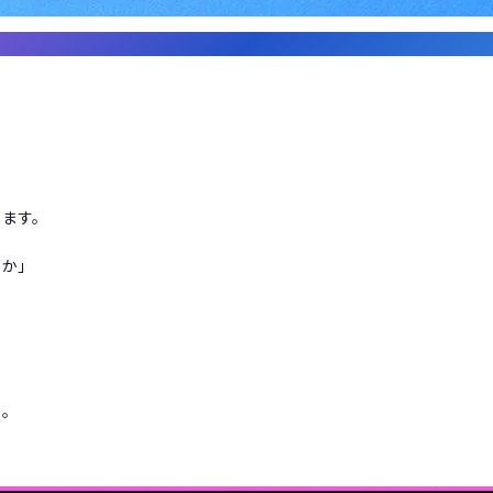
います。
きか」
。
、
る。