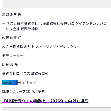
高岡 浩三
氏
元 ネスレ日本株式会社 代表取締役社長兼CEO ケイアンドカンパニ
ー株式会社 代表取締役
佐藤 広章
氏
みさき投資株式会社 マネージング・ディレクター
モデレーター
伊藤 駿
氏
株式会社ログラス 取締役CFO
AI
Session 3
（
45min
）
SMBCグループCDIOが語る
「AI経営元年」の軌跡と、2026年に向けた道筋