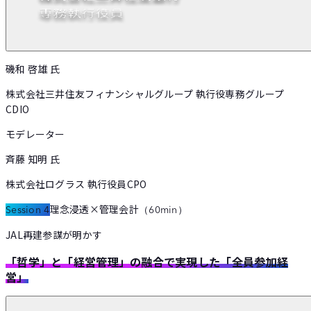
磯和 啓雄
氏
株式会社三井住友フィナンシャルグループ 執行役専務グループ
CDIO
モデレーター
斉藤 知明
氏
株式会社ログラス 執行役員CPO
理念浸透×管理会計
Session 4
（
60min
）
JAL再建参謀が明かす
「哲学」と「経営管理」の融合で実現した「全員参加経
営」