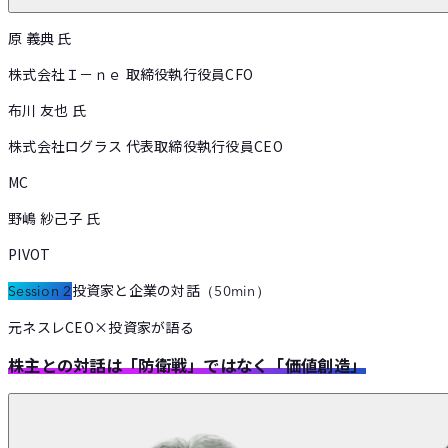
原 義典
氏
株式会社Ｉ－ｎｅ 取締役執行役員CFO
布川 友也
氏
株式会社ログラス 代表取締役執行役員CEO
MC
野嶋 紗己子
氏
PIVOT
投資家と企業の対話
Session 2
（
50min
）
元ネスレCEO×投資家が語る
株主との対話は「防衛戦」ではなく「価値創造」