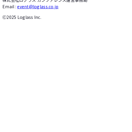
Email :
event@loglass.co.jp
Ⓒ2025 Loglass Inc.