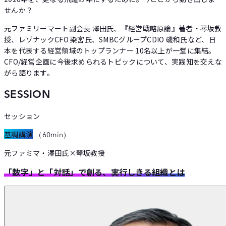
せんか？
元ファミリーマート副会長 澤田氏、『経営戦略原論』著者・琴坂教
授、レゾナックCFO 染宮氏、SMBCグループCDIO 磯和氏など、日
本を代表する経営領域のトップランナー 10名以上が一堂に集結。
CFO/経営企画に今後求められるトピックについて、実践知を交えな
がら語ります。
SESSION
セッション
基調講演
（60min）
元ファミマ・澤田氏×琴坂教授
「数字」と「対話」で創る、実行しきる組織とは